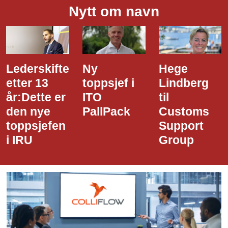
Nytt om navn
Ny
Hege
Dette er
toppsjef i
Lindberg
den nye
ITO
til
styreledere
PallPack
Customs
i Narvik
Support
Havn
Group