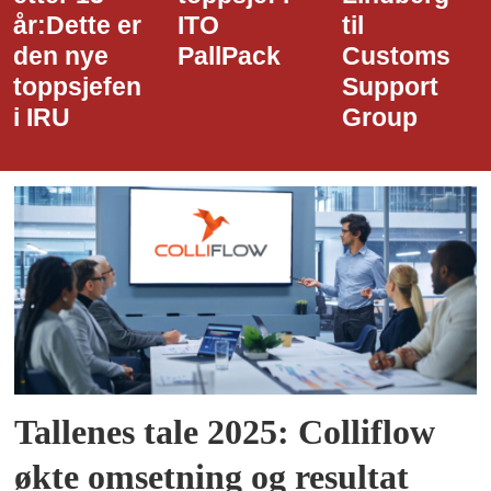
ITO
til
styreledere
PallPack
Customs
i Narvik
Support
Havn
Group
Tallenes tale 2025: Colliflow
økte omsetning og resultat