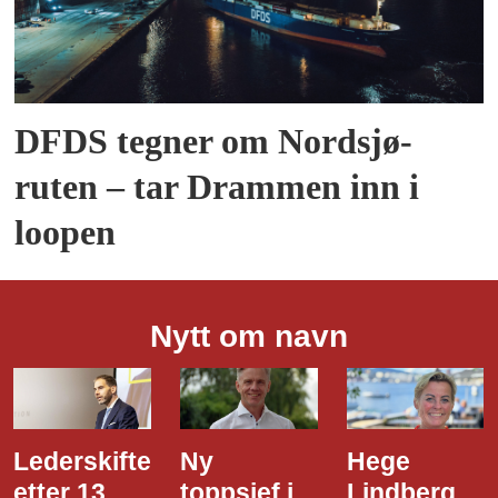
DFDS tegner om Nordsjø-
ruten – tar Drammen inn i
loopen
Nytt om navn
Ny
Hege
Dette er
toppsjef i
Lindberg
den nye