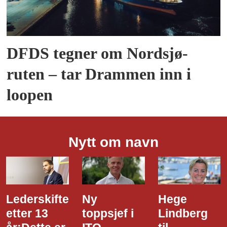
DFDS tegner om Nordsjø-
ruten – tar Drammen inn i
loopen
Nytt om navn
Ny
Hege
Dette er
toppsjef i
Lindberg
den nye