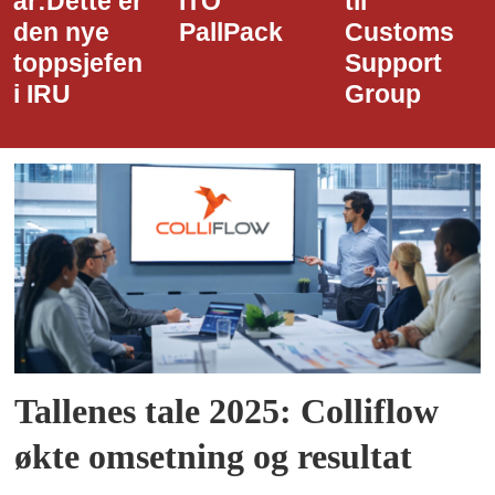
ITO
til
styreledere
PallPack
Customs
i Narvik
Support
Havn
Group
Tallenes tale 2025: Colliflow
økte omsetning og resultat