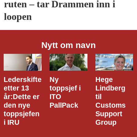
ruten – tar Drammen inn i
loopen
Nytt om navn
Ny
Hege
Dette er
toppsjef i
Lindberg
den nye
ITO
til
styreledere
PallPack
Customs
i Narvik
Support
Havn
Group