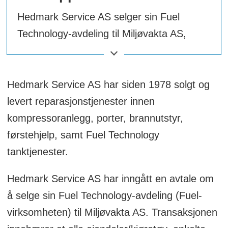
Hedmark Service AS selger sin Fuel
Technology-avdeling til Miljøvakta AS,
inkludert eiendeler, kjøretøy, kontrakter og
ni ansatte, med virkning fra mars 2025.
Hedmark Service AS har siden 1978 solgt og
Oppkjøpet styrker Miljøvaktas posisjon i
levert reparasjonstjenester innen
markedet for avfallshåndtering og
kompressoranlegg, porter, brannutstyr,
miljøsanering, og legger til rette for videre
førstehjelp, samt Fuel Technology
vekst og samarbeid mellom selskapene.
tanktjenester.
Oppsummeringen er generert av Labrador
Hedmark Service AS har inngått en avtale om
AI, men gjennomlest av en journalist.
å selge sin Fuel Technology-avdeling (Fuel-
virksomheten) til Miljøvakta AS. Transaksjonen