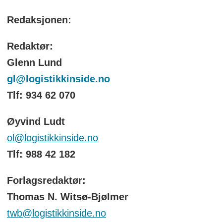
Redaksjonen:
Redaktør:
Glenn Lund
gl@logistikkinside.no
Tlf: 934 62 070
Øyvind Ludt
ol@logistikkinside.no
Tlf: 988 42 182
Forlagsredaktør:
Thomas N. Witsø-Bjølmer
twb@logistikkinside.no