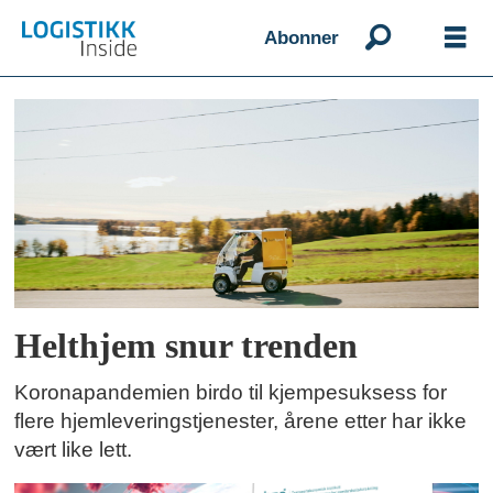
Abonner
Emne:
covid-
19
Helthjem snur trenden
Koronapandemien birdo til kjempesuksess for
flere hjemleveringstjenester, årene etter har ikke
vært like lett.