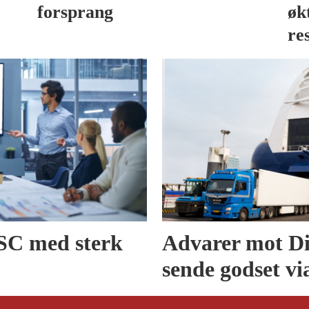
forsprang
øk
re
SSC med sterk
Advarer mot Dig
sende godset vi