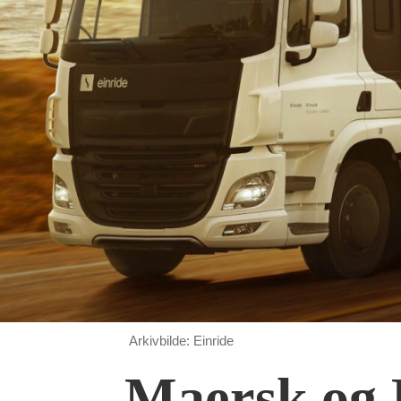
Arkivbilde: Einride
Maersk og E