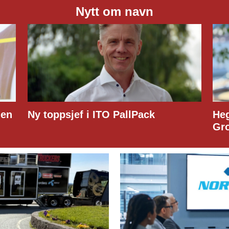
Nytt om navn
ck
Hege Lindberg til Customs Suppo
Group