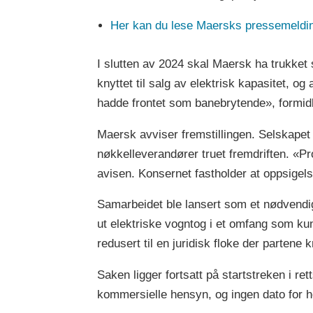
Her kan du lese Maersks pressemelding
I slutten av 2024 skal Maersk ha trukket 
knyttet til salg av elektrisk kapasitet, o
hadde frontet som banebrytende», formidl
Maersk avviser fremstillingen. Selskapet 
nøkkelleverandører truet fremdriften. «Pro
avisen. Konsernet fastholder at oppsigel
Samarbeidet ble lansert som et nødvendig 
ut elektriske vogntog i et omfang som kun
redusert til en juridisk floke der partene 
Saken ligger fortsatt på startstreken i r
kommersielle hensyn, og ingen dato for ho