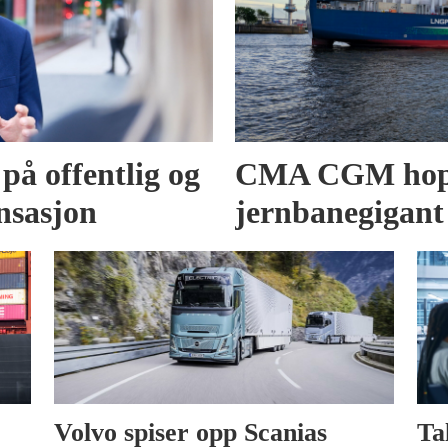
på offentlig og
CMA CGM hopp
nsasjon
jernbanegigant
Volvo spiser opp Scanias
Ta