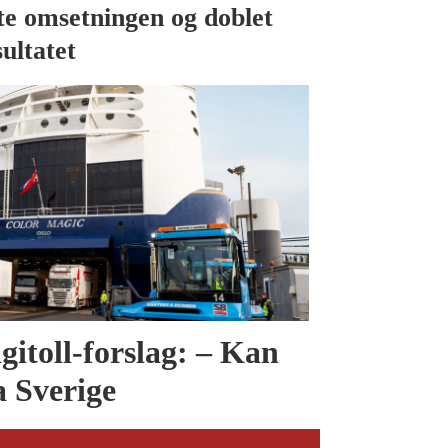
te omsetningen og doblet
sultatet
itoll-forslag: – Kan
a Sverige