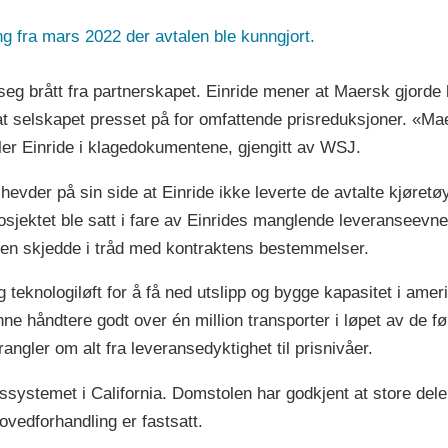
 fra mars 2022 der avtalen ble kunngjort.
seg brått fra partnerskapet. Einride mener at Maersk gjorde 
g at selskapet presset på for omfattende prisreduksjoner. «Mae
er Einride i klagedokumentene, gjengitt av WSJ.
hevder på sin side at Einride ikke leverte de avtalte kjøretø
sjektet ble satt i fare av Einrides manglende leveranseevne»,
sen skjedde i tråd med kontraktens bestemmelser.
teknologiløft for å få ned utslipp og bygge kapasitet i amer
ne håndtere godt over én million transporter i løpet av de 
krangler om alt fra leveransedyktighet til prisnivåer.
ettssystemet i California. Domstolen har godkjent at store de
vedforhandling er fastsatt.