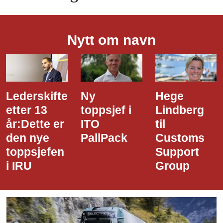
Nytt om navn
Ny
Hege
Dette er
toppsjef i
Lindberg
den nye
ITO
til
styreledere
PallPack
Customs
i Narvik
Support
Havn
Group