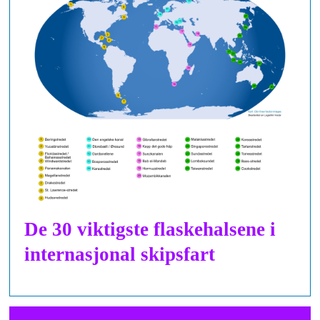
De 30 viktigste flaskehalsene i
internasjonal skipsfart