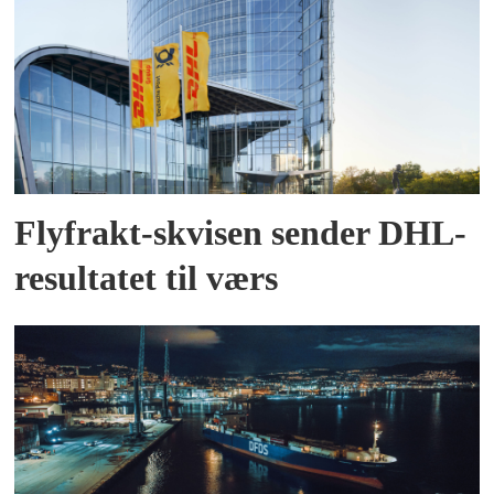
som gjør at noe av innholdet er
utdatert.
Flyfrakt-skvisen sender DHL-
resultatet til værs