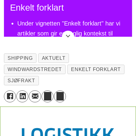
Enkelt forklart
Under vignetten "Enkelt forklart" har vi
artikler som gir en faglig kontekst til
mye av det vi skriver om til daglig i
Logistikk Inside, men som ikke er rene
SHIPPING
AKTUELT
bransjenyheter.
WINDWARDSTREDET
ENKELT FORKLART
I en hektisk hverdag tar en det ofte for
SJØFRAKT
gitt at alle er godt kjent med de
begrepene man slenger rundt seg med
den største selvfølgelighet. Slik er det
sjelden. Mange av våre lesere er
eksperter innen sinet fagfelt, men