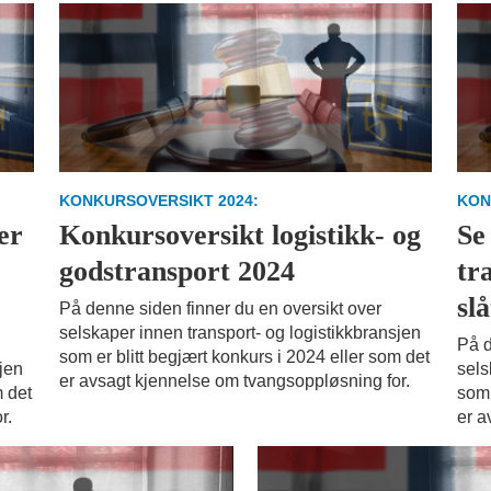
KONKURSOVERSIKT 2024:
KON
er
Konkursoversikt logistikk- og
Se
godstransport 2024
tr
sl
På denne siden finner du en oversikt over
selskaper innen transport- og logistikkbransjen
På d
som er blitt begjært konkurs i 2024 eller som det
sjen
sels
er avsagt kjennelse om tvangsoppløsning for.
m det
som 
r.
er a