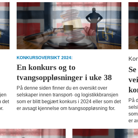
KONKURSOVERSIKT 2024:
Kon
En konkurs og to
Se 
tvangsoppløsninger i uke 38
ve
ko
På denne siden finner du en oversikt over
sjen
selskaper innen transport- og logistikkbransjen
På d
m det
som er blitt begjært konkurs i 2024 eller som det
sels
r.
er avsagt kjennelse om tvangsoppløsning for.
som 
er a