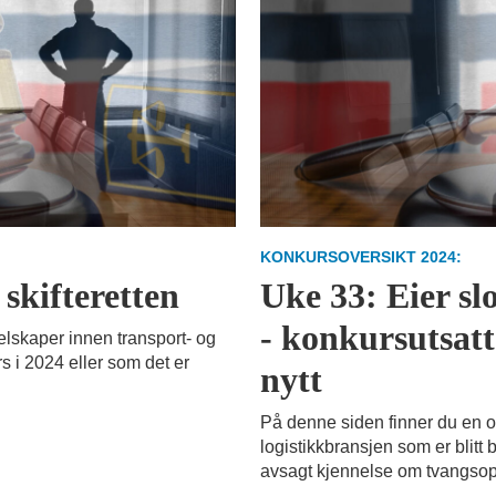
KONKURSOVERSIKT 2024:
 skifteretten
Uke 33: Eier sl
- konkursutsatt
elskaper innen transport- og
s i 2024 eller som det er
nytt
På denne siden finner du en o
logistikkbransjen som er blitt 
avsagt kjennelse om tvangsop