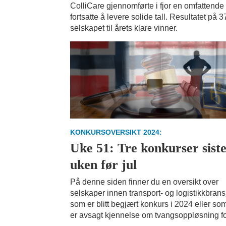
ColliCare gjennomførte i fjor en omfattend
fortsatte å levere solide tall. Resultatet på 3
selskapet til årets klare vinner.
KONKURSOVERSIKT 2024:
Uke 51: Tre konkurser sist
uken før jul
På denne siden finner du en oversikt over
selskaper innen transport- og logistikkbran
som er blitt begjært konkurs i 2024 eller so
er avsagt kjennelse om tvangsoppløsning fo