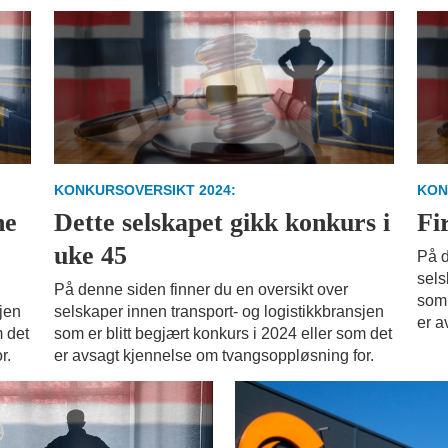
KONKURSOVERSIKT 2024:
KON
ne
Dette selskapet gikk konkurs i
Fi
uke 45
På d
sels
På denne siden finner du en oversikt over
som 
sjen
selskaper innen transport- og logistikkbransjen
er a
m det
som er blitt begjært konkurs i 2024 eller som det
r.
er avsagt kjennelse om tvangsoppløsning for.