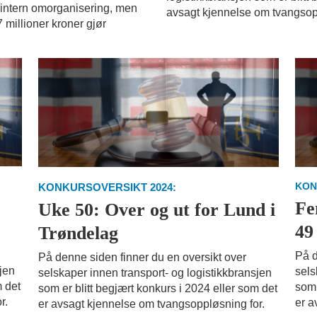
e intern omorganisering, men
avsagt kjennelse om tvangsop
7 millioner kroner gjør
KON
KONKURSOVERSIKT 2024:
e
Fe
Uke 50: Over og ut for Lund i
49
Trøndelag
På d
På denne siden finner du en oversikt over
sjen
sels
selskaper innen transport- og logistikkbransjen
m det
som 
som er blitt begjært konkurs i 2024 eller som det
r.
er a
er avsagt kjennelse om tvangsoppløsning for.