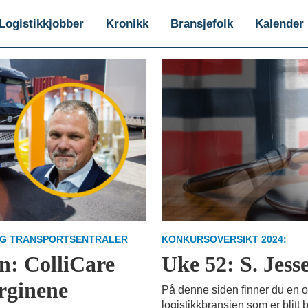
Logistikkjobber
Kronikk
Bransjefolk
Kalender
 OG TRANSPORTSENTRALER
KONKURSOVERSIKT 2024:
n: ColliCare
Uke 52: S. Jess
rginene
På denne siden finner du en o
logistikkbransjen som er blitt 