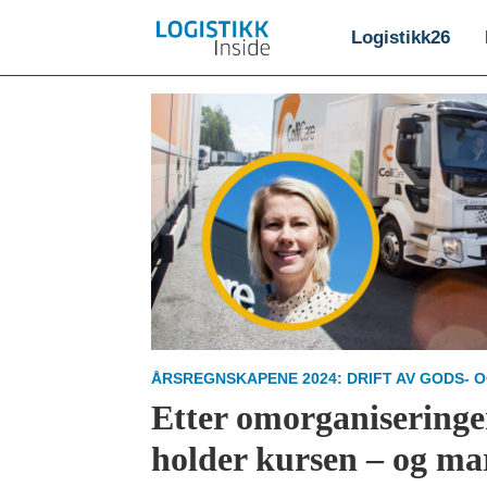
Logistikk26
Emne:
drift
av
gods-
og
ÅRSREGNSKAPENE 2024: DRIFT AV GODS-
transportsentraler
Etter omorganiseringe
holder kursen – og ma