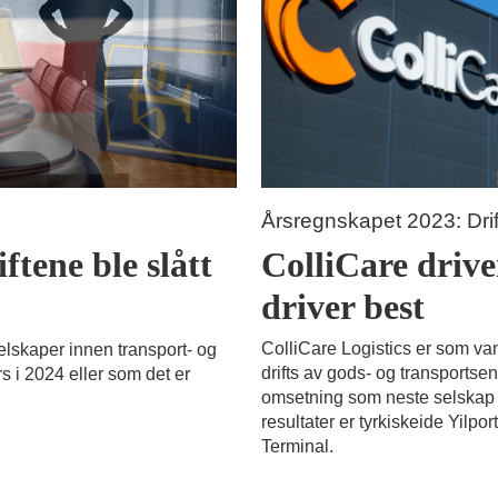
Årsregnskapet 2023: Drif
ColliCare driver
ftene ble slått
driver best
ColliCare Logistics er som van
elskaper innen transport- og
drifts av gods- og transportse
s i 2024 eller som det er
omsetning som neste selskap p
resultater er tyrkiskeide Yilp
Terminal.