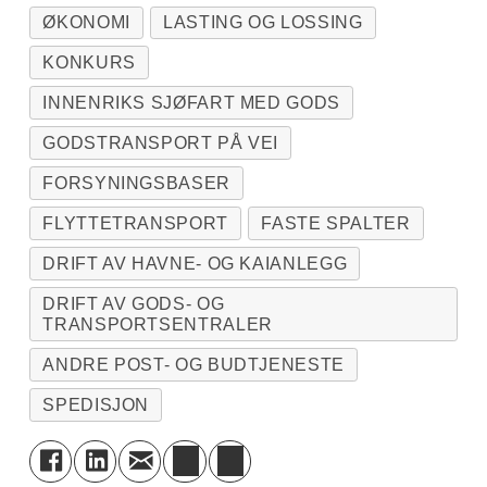
tvangsavvikles
.
ØKONOMI
LASTING OG LOSSING
Rent juridisk er ikke en konkurs og en
KONKURS
tvangsoppløsning det samme.
INNENRIKS SJØFART MED GODS
GODSTRANSPORT PÅ VEI
I en ordinær konkurs er selskapet
FORSYNINGSBASER
insolvent og har dermed ikke midler til å
FLYTTETRANSPORT
FASTE SPALTER
overholde sine økonomiske forpliktelser.
DRIFT AV HAVNE- OG KAIANLEGG
Et bostyre går da inn og tar kontroll
DRIFT AV GODS- OG
over selskapet eiendeler og likviderer
TRANSPORTSENTRALER
(selger) disse for å betale kreditorene.
ANDRE POST- OG BUDTJENESTE
At et selskap er besluttet tvangsoppløst
SPEDISJON
betyr at det har misligholdt sine
administrative plikter, for eksempel å