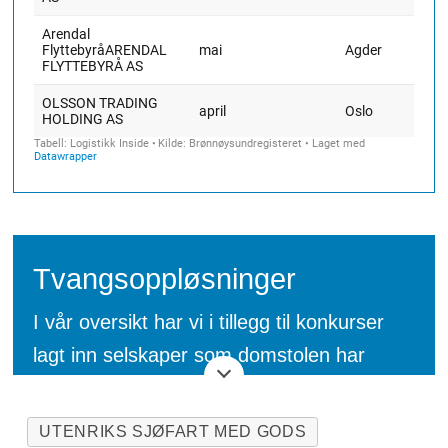
Tvangsoppløsninger
I vår oversikt har vi i tillegg til konkurser
lagt inn selskaper som domstolen har
avsagt kjennelse om at
skal
tvangsoppløses
eller
UTENRIKS SJØFART MED GODS