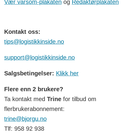
Vær varsom-plakaten
og
Redaktørplakaten
Kontakt oss:
tips@logistikkinside.no
support@logistikkinside.no
Salgsbetingelser:
Klikk her
Flere enn 2 brukere?
Ta kontakt med
Trine
for tilbud om
flerbrukerabonnement:
trine@bjorgu.no
Tlf: 958 92 938