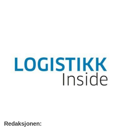
ikke levere inn årsregnskap innen
romslige tidsfrister eller andre
regelbrudd som anses så grove at
virksomheten må legges ned. Det
settes i slike tilfeller i gang en juridisk
prosess via domstolen med å oppløse
selskapet.
Redaksjonen: