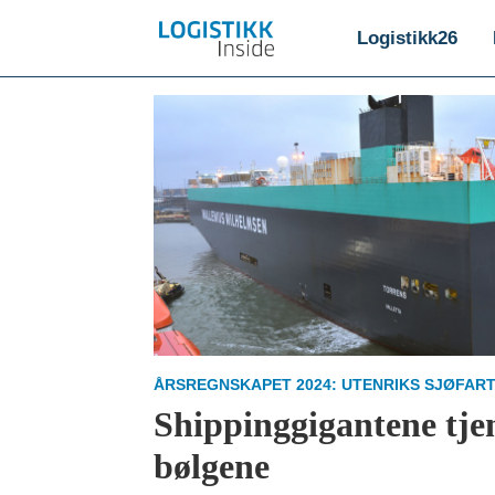
Logistikk26
Emne:
utenriks
sjøfart
med
gods
ÅRSREGNSKAPET 2024: UTENRIKS SJØFAR
Shippinggigantene tjen
bølgene