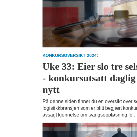
KONKURSOVERSIKT 2024:
Uke 33: Eier slo tre s
- konkursutsatt daglig 
nytt
På denne siden finner du en oversikt over s
logistikkbransjen som er blitt begjært konkur
avsagt kjennelse om tvangsoppløsning for.