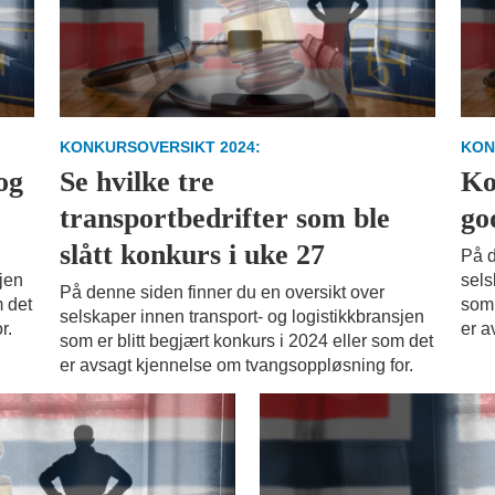
KONKURSOVERSIKT 2024:
KON
og
Se hvilke tre
Ko
transportbedrifter som ble
go
slått konkurs i uke 27
På d
sjen
sels
På denne siden finner du en oversikt over
m det
som 
selskaper innen transport- og logistikkbransjen
r.
er a
som er blitt begjært konkurs i 2024 eller som det
er avsagt kjennelse om tvangsoppløsning for.