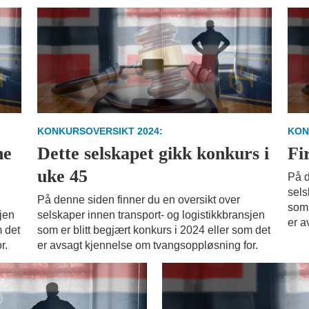
KONKURSOVERSIKT 2024:
KON
ne
Dette selskapet gikk konkurs i
Fi
uke 45
På d
sels
På denne siden finner du en oversikt over
som 
sjen
selskaper innen transport- og logistikkbransjen
er a
m det
som er blitt begjært konkurs i 2024 eller som det
r.
er avsagt kjennelse om tvangsoppløsning for.