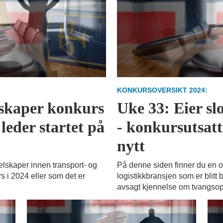
KONKURSOVERSIKT 2024:
elskaper konkurs
Uke 33: Eier sl
leder startet på
- konkursutsatt
nytt
elskaper innen transport- og
På denne siden finner du en o
s i 2024 eller som det er
logistikkbransjen som er blitt 
avsagt kjennelse om tvangsop