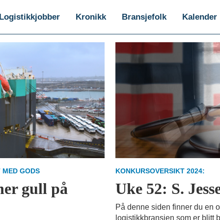
Logistikkjobber
Kronikk
Bransjefolk
Kalender
T MED GODS
KONKURSOVERSIKT 2024:
er gull på
Uke 52: S. Jess
På denne siden finner du en o
logistikkbransjen som er blitt 