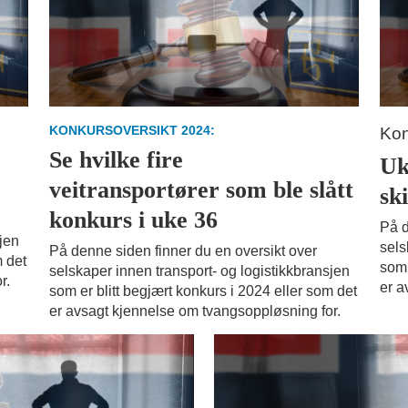
KONKURSOVERSIKT 2024:
Kon
Se hvilke fire
Uk
8
veitransportører som ble slått
sk
konkurs i uke 36
På d
sjen
sels
På denne siden finner du en oversikt over
m det
som 
selskaper innen transport- og logistikkbransjen
r.
er a
som er blitt begjært konkurs i 2024 eller som det
er avsagt kjennelse om tvangsoppløsning for.