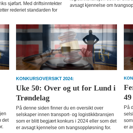
ks sjøfart. Med driftsinntekter
avsagt kjennelse om tvangsop
etter rederiet standarden for
KON
KONKURSOVERSIKT 2024:
e
Fe
Uke 50: Over og ut for Lund i
49
Trøndelag
På d
På denne siden finner du en oversikt over
sjen
sels
selskaper innen transport- og logistikkbransjen
m det
som 
som er blitt begjært konkurs i 2024 eller som det
r.
er a
er avsagt kjennelse om tvangsoppløsning for.