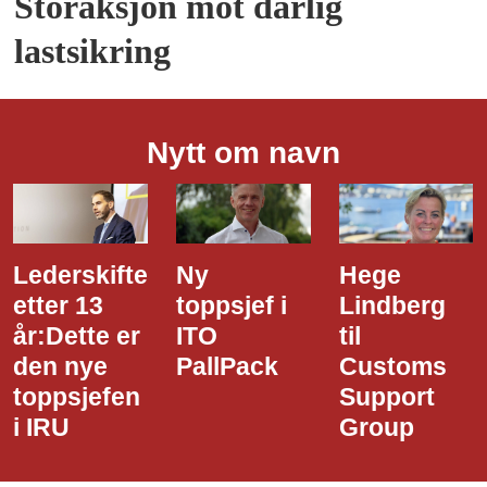
Storaksjon mot dårlig
lastsikring
Nytt om navn
Ny
Hege
Dette er
toppsjef i
Lindberg
den nye
ITO
til
styreledere
PallPack
Customs
i Narvik
Support
Havn
Group