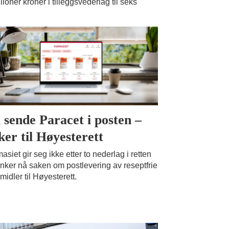
ioner kroner i tilleggsvederlag til seks
l sende Paracet i posten –
ker til Høyesterett
asiet gir seg ikke etter to nederlag i retten
nker nå saken om postlevering av reseptfrie
midler til Høyesterett.