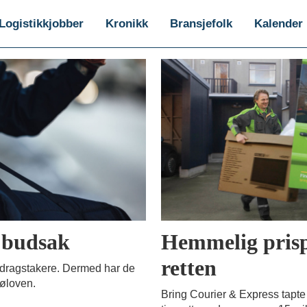
Logistikkjobber
Kronikk
Bransjefolk
Kalender
l budsak
Hemmelig prispr
retten
pdragstakere. Dermed har de
jøloven.
Bring Courier & Express tapte