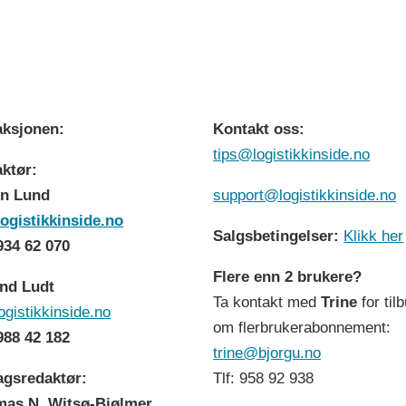
ksjonen:
Kontakt oss:
tips@logistikkinside.no
ktør:
n Lund
support@logistikkinside.no
ogistikkinside.no
Salgsbetingelser:
Klikk her
 934 62 070
Flere enn 2 brukere?
nd Ludt
Ta kontakt med
Trine
for til
ogistikkinside.no
om flerbrukerabonnement:
 988 42 182
trine@bjorgu.no
agsredaktør:
Tlf: 958 92 938
as N. Witsø-Bjølmer