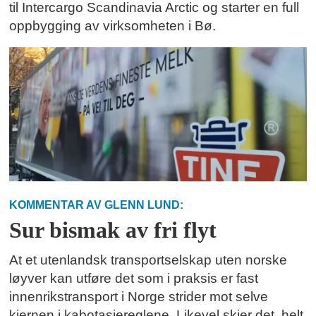
til Intercargo Scandinavia Arctic og starter en full
oppbygging av virksomheten i Bø.
KOMMENTAR AV GLENN LUND:
Sur bismak av fri flyt
At et utenlandsk transportselskap uten norske
løyver kan utføre det som i praksis er fast
innenrikstransport i Norge strider mot selve
kjernen i kabotasjereglene. Likevel skjer det, helt