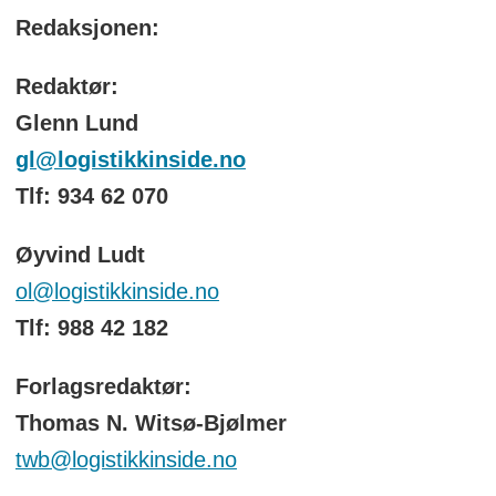
Redaksjonen:
Redaktør:
Glenn Lund
gl@logistikkinside.no
Tlf: 934 62 070
Øyvind Ludt
ol@logistikkinside.no
Tlf: 988 42 182
Forlagsredaktør:
Thomas N. Witsø-Bjølmer
twb@logistikkinside.no