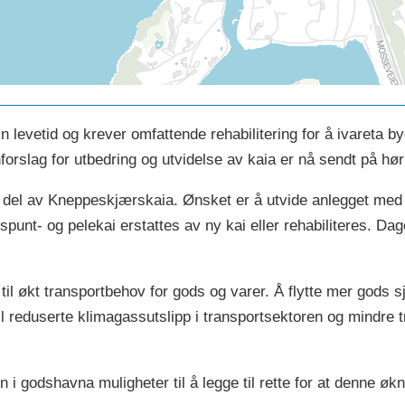
 levetid og krever omfattende rehabilitering for å ivareta by
orslag for utbedring og utvidelse av kaia er nå sendt på høri
 del av Kneppeskjærskaia. Ønsket er å utvide anlegget med 
spunt- og pelekai erstattes av ny kai eller rehabiliteres. Da
il økt transportbehov for gods og varer. Å flytte mer gods sj
il reduserte klimagassutslipp i transportsektoren og mindre 
i godshavna muligheter til å legge til rette for at denne økn