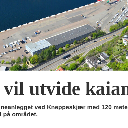
vil utvide kaia
vneanlegget ved Kneppeskjær med 120 meter 
d på området.