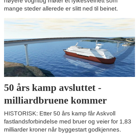
høyere vogntog møter et fylkesveinett som
mange steder allerede er slitt ned til beinet.
50 års kamp avsluttet -
milliardbruene kommer
HISTORISK: Etter 50 års kamp får Askvoll
fastlandsforbindelse med bruer og veier for 1,83
milliarder kroner når byggestart godkjennes.