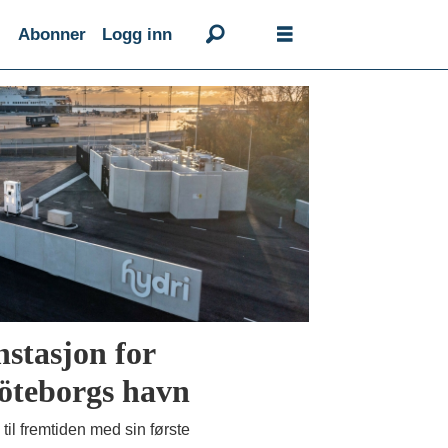
Abonner
Logg inn
stasjon for
Göteborgs havn
il fremtiden med sin første