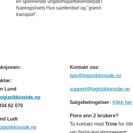
en spennende ungdomspartilederdebatt i
Næringslivets Hus samferdsel og "grønn
transport".
ksjonen:
Kontakt oss:
tips@logistikkinside.no
ktør:
n Lund
support@logistikkinside.no
ogistikkinside.no
Salgsbetingelser:
Klikk her
 934 62 070
Flere enn 2 brukere?
nd Ludt
Ta kontakt med
Trine
for til
ogistikkinside.no
om flerbrukerabonnement: