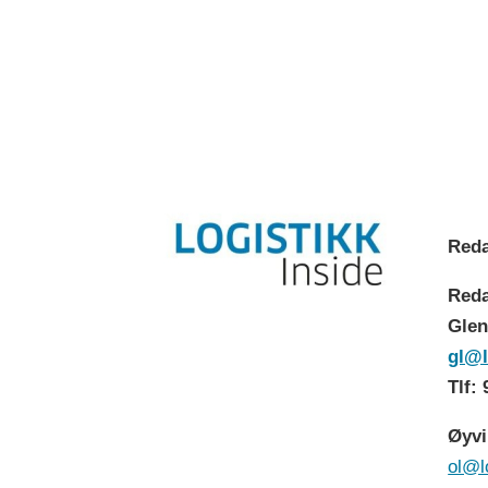
Reda
Reda
Glen
gl@l
Tlf:
Øyvi
ol@l