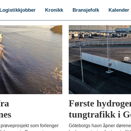
Logistikkjobber
Kronikk
Bransjefolk
Kalender
fra
Første hydrogen
nes
tungtrafikk i 
t prøveprosjekt som forlenger
Göteborgs havn åpner dørene t