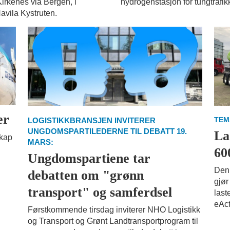
Kirkenes via Bergen, i
hydrogenstasjon for tungtrafik
avila Kystruten.
er
TEM
LOGISTIKKBRANSJEN INVITERER
UNGDOMSPARTILEDERNE TIL DEBATT 19.
La
skap
MARS:
60
Ungdomspartiene tar
Den 
debatten om "grønn
gjør
transport" og samferdsel
last
eAct
Førstkommende tirsdag inviterer NHO Logistikk
og Transport og Grønt Landtransportprogram til