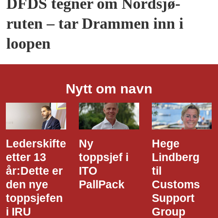
DFDS tegner om Nordsjø-
ruten – tar Drammen inn i
loopen
Nytt om navn
Lederskifte
Ny
Hege
etter 13
toppsjef i
Lindberg
år:Dette er
ITO
til
den nye
PallPack
Customs
toppsjefen
Support
i IRU
Group