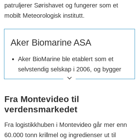
patruljerer Sørishavet og fungerer som et
mobilt Meteorologisk institutt.
Aker Biomarine ASA
Aker BioMarine ble etablert som et
selvstendig selskap i 2006, og bygger
på Aker-konsernets mangeårige
erfaring med dypvannsfiske.
Fra Montevideo til
I 2003 begynte Aker med høsting og
verdensmarkedet
behandling av krill.
Fra logistikkhuben i Montevideo går mer enn
Selskapet ble i januar 2024 tildelt
60.000 tonn krillmel og ingredienser ut til
eksportprisen fra Innovasjon Norge