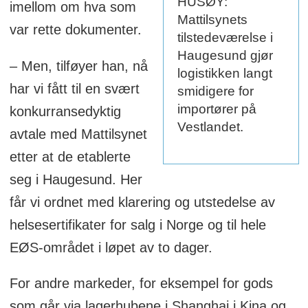
HUSØY:
imellom om hva som
Mattilsynets
var rette dokumenter.
tilstedeværelse i
Haugesund gjør
– Men, tilføyer han, nå
logistikken langt
har vi fått til en svært
smidigere for
importører på
konkurransedyktig
Vestlandet.
avtale med Mattilsynet
etter at de etablerte
seg i Haugesund. Her
får vi ordnet med klarering og utstedelse av
helsesertifikater for salg i Norge og til hele
EØS-området i løpet av to dager.
For andre markeder, for eksempel for gods
som går via lagerhubene i Shanghai i Kina og