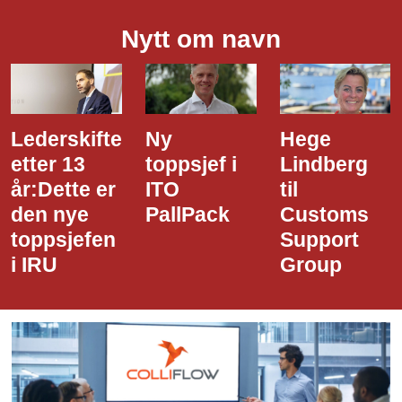
Nytt om navn
Lederskifte
Ny
Hege
etter 13
toppsjef i
Lindberg
år:Dette er
ITO
til
den nye
PallPack
Customs
toppsjefen
Support
i IRU
Group