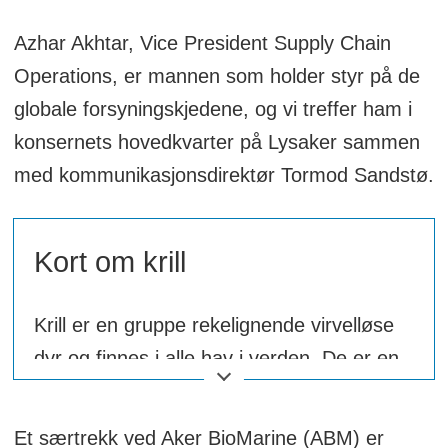
Azhar Akhtar, Vice President Supply Chain
Operations, er mannen som holder styr på de
globale forsyningskjedene, og vi treffer ham i
konsernets hovedkvarter på Lysaker sammen
med kommunikasjonsdirektør Tormod Sandstø.
Kort om krill
Krill er en gruppe rekelignende virvelløse
dyr og finnes i alle hav i verden. De er en
viktig art nær bunnen av næringskjeden,
fordi de spiser plante- og dyreplankton, og
Et særtrekk ved Aker BioMarine (ABM) er