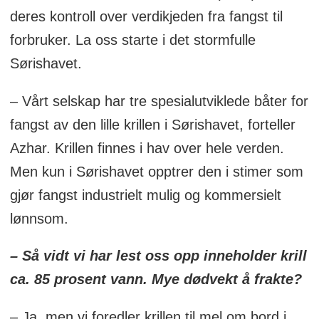
omdanner dette til en form som passer for
deres kontroll over verdikjeden fra fangst til
mange større dyr, og utgjør sådan en
forbruker. La oss starte i det stormfulle
betydelig mengde biomasse til disposisjon
Sørishavet.
for predatorer. De fleste artene holder seg
på dypt vann om dagen, og stiger opp
– Vårt selskap har tre spesialutviklede båter for
nærmere overflaten om natten.
fangst av den lille krillen i Sørishavet, forteller
Azhar. Krillen finnes i hav over hele verden.
Kommersiell krill-fiske er utbredt i
Men kun i Sørishavet opptrer den i stimer som
områdene rundt Japan og i Sørishavet.
gjør fangst industrielt mulig og kommersielt
Mesteparten brukes i landbruk og
lønnsom.
akvariefôr, som åte innen sportsfiske, eller
i pharmaindsutrien.
– Så vidt vi har lest oss opp inneholder krill
ca. 85 prosent vann. Mye dødvekt å frakte?
Kilde: Wikipedia
– Ja, men vi foredler krillen til mel om bord i