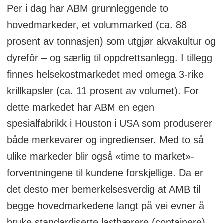
Per i dag har ABM grunnleggende to
hovedmarkeder, et volummarked (ca. 88
prosent av tonnasjen) som utgjør akvakultur og
dyrefôr – og særlig til oppdrettsanlegg. I tillegg
finnes helsekostmarkedet med omega 3-rike
krillkapsler (ca. 11 prosent av volumet). For
dette markedet har ABM en egen
spesialfabrikk i Houston i USA som produserer
både merkevarer og ingredienser. Med to så
ulike markeder blir også «time to market»-
forventningene til kundene forskjellige. Da er
det desto mer bemerkelsesverdig at AMB til
begge hovedmarkedene langt på vei evner å
bruke standardiserte lastbærere (containere)