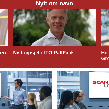
Nytt om navn
ppsjef i ITO PallPack
Hege Lindberg
Group