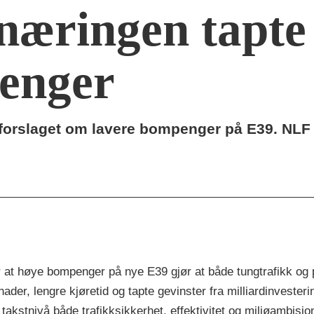
næringen tapte
enger
falt forslaget om lavere bompenger på E39. NL
at høye bompenger på nye E39 gjør at både tungtrafikk og p
nader, lengre kjøretid og tapte gevinster fra milliardinvesteri
akstnivå både trafikksikkerhet, effektivitet og miljøambisjo