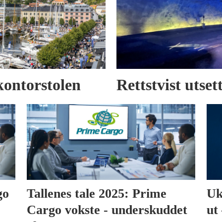
kontorstolen
Rettstvist utse
go
Tallenes tale 2025: Prime
Uk
Cargo vokste - underskuddet
ut 