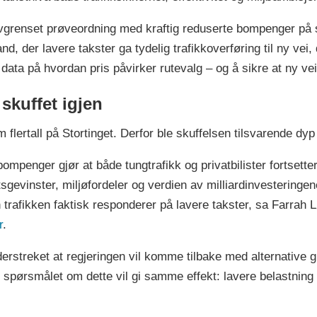
savgrenset prøveordning med kraftig reduserte bompenger på
land, der lavere takster ga tydelig trafikkoverføring til ny v
data på hvordan pris påvirker rutevalg – og å sikre at ny vei 
 skuffet igjen
flertall på Stortinget. Derfor ble skuffelsen tilsvarende dyp 
ompenger gjør at både tungtrafikk og privatbilister fortset
tsgevinster, miljøfordeler og verdien av milliardinvesteringe
trafikken faktisk responderer på lavere takster, sa Farrah L
r
.
streket at regjeringen vil komme tilbake med alternative gre
 spørsmålet om dette vil gi samme effekt: lavere belastning 