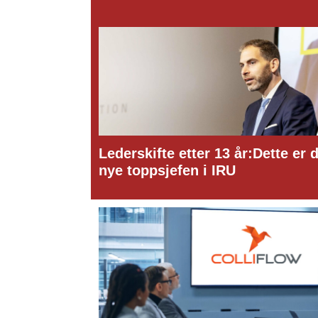
Lederskifte etter 13 år:Dette er den
Ny to
nye toppsjefen i IRU