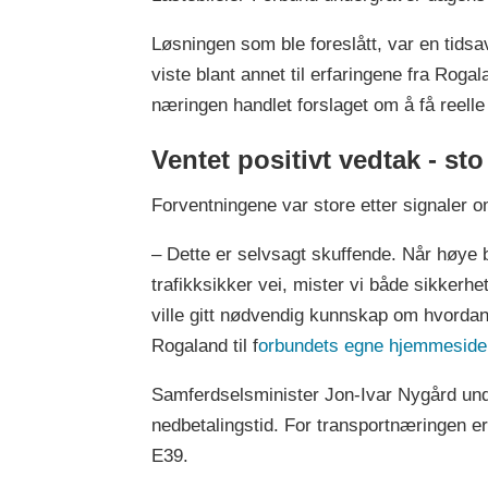
Løsningen som ble foreslått, var en tid
viste blant annet til erfaringene fra Roga
næringen handlet forslaget om å få reelle 
Ventet positivt vedtak - sto
Forventningene var store etter signaler om 
– Dette er selvsagt skuffende. Når høye b
trafikksikker vei, mister vi både sikkerhe
ville gitt nødvendig kunnskap om hvordan 
Rogaland til f
orbundets egne hjemmeside
Samferdselsminister Jon-Ivar Nygård under
nedbetalingstid. For transportnæringen er
E39.