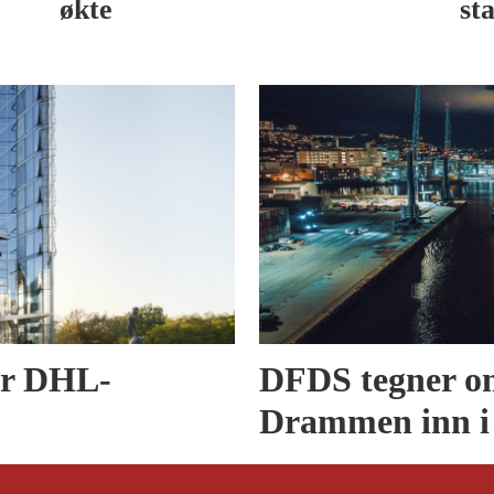
økte
sta
er DHL-
DFDS tegner om
Drammen inn i