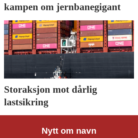
kampen om jernbanegigant
Storaksjon mot dårlig
lastsikring
Nytt om navn