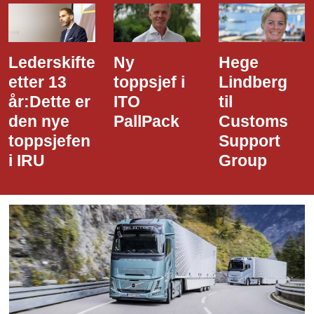
Ny
Hege
Dette er
toppsjef i
Lindberg
den nye
ITO
til
styreledere
PallPack
Customs
i Narvik
Support
Havn
Group