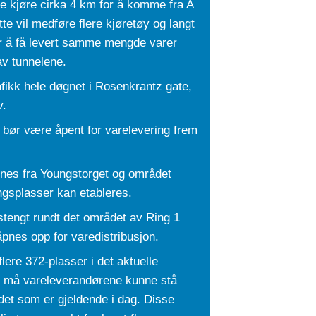
e kjøre cirka 4 km for å komme fra A
tte vil medføre flere kjøretøy og langt
or å få levert samme mengde varer
av tunnelene.
rafikk hele døgnet i Rosenkrantz gate,
v.
 bør være åpent for varelevering frem
ernes fra Youngstorget og området
ingsplasser kan etableres.
stengt rundt det området av Ring 1
pnes opp for varedistribusjon.
flere 372-plasser i det aktuelle
t må vareleverandørene kunne stå
 det som er gjeldende i dag. Disse