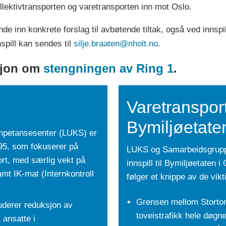
ollektivtransporten og varetransporten inn mot Oslo.
 inn konkrete forslag til avbøtende tiltak, også ved innspill t
nnspill kan sendes til
silje.braaten@nholt.no
.
sjon om
stengningen av Ring 1
.
Varetransporte
Bymiljøetate
mpetansesenter (LUKS) er
995, som fokuserer på
LUKS og Samarbeidsgruppe
ort, med særlig vekt på
innspill til Bymiljøetaten 
mt IK-mat (Internkontroll
følger et knippe av de vikt
Grensen mellom Stortor
uderer reduksjon av
toveistrafikk hele døgne
 ansatte i