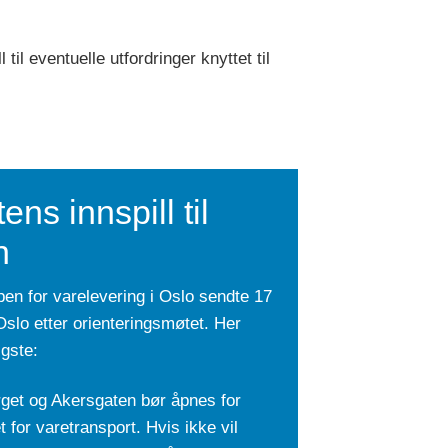
il eventuelle utfordringer knyttet til
ns innspill til
n
n for varelevering i Oslo sendte 17
i Oslo etter orienteringsmøtet. Her
igste:
get og Akersgaten bør åpnes for
t for varetransport. Hvis ikke vil