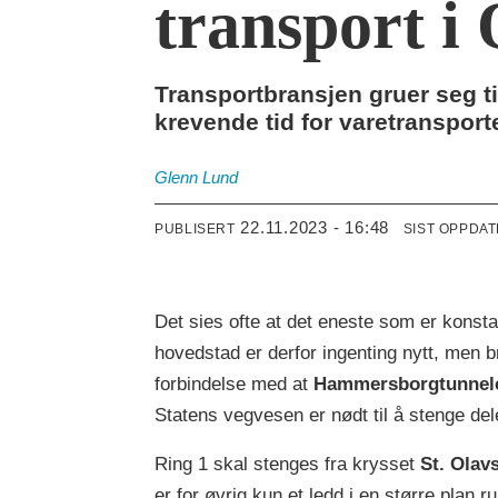
transport i 
Transportbransjen gruer seg t
krevende tid for varetransporte
Glenn
Lund
22.11.2023 - 16:48
PUBLISERT
SIST OPPDA
Det sies ofte at det eneste som er konstan
hovedstad er derfor ingenting nytt, men br
forbindelse med at
Hammersborgtunnel
Statens vegvesen er nødt til å stenge del
Ring 1 skal stenges fra krysset
St. Olav
er for øvrig kun et ledd i en større plan r