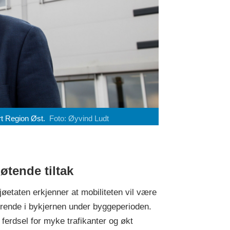
t Region Øst.
Foto: Øyvind Ludt
øtende tiltak
jøetaten erkjenner at mobiliteten vil være
drende i bykjernen under byggeperioden.
 ferdsel for myke trafikanter og økt