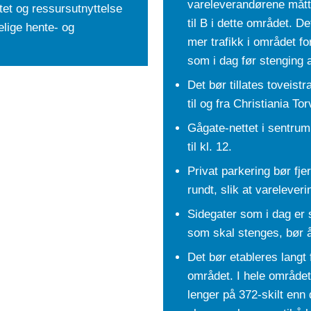
vareleverandørene mått
itet og ressursutnyttelse
til B i dette området. De
lige hente- og
mer trafikk i området f
som i dag før stenging 
Det bør tillates toveist
til og fra Christiania Tor
Gågate-nettet i sentrum
til kl. 12.
Privat parkering bør fj
rundt, slik at varelever
Sidegater som i dag er 
som skal stenges, bør å
Det bør etableres langt 
området. I hele område
lenger på 372-skilt enn