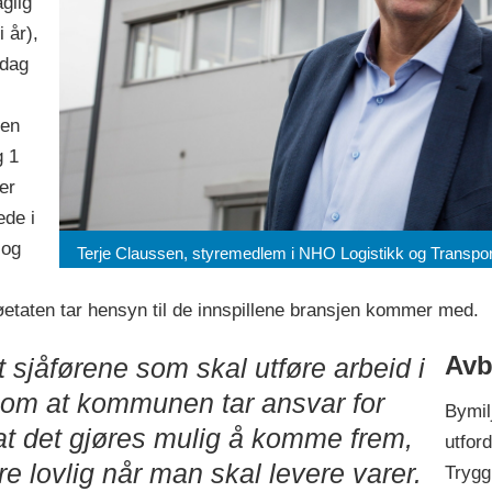
glig
 år),
rdag
 en
g 1
er
ede i
 og
Terje Claussen, styremedlem i NHO Logistikk og Transpor
jøetaten tar hensyn til de innspillene bransjen kommer med.
Avb
 sjåførene som skal utføre arbeid i
ennom at kommunen tar ansvar for
Bymil
at det gjøres mulig å komme frem,
utfor
e lovlig når man skal levere varer.
Trygg