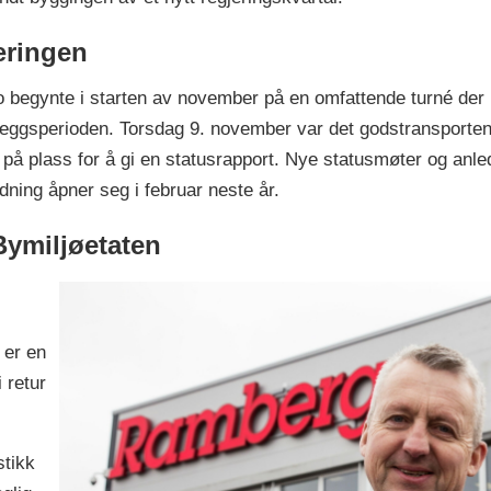
æringen
 begynte i starten av november på en omfattende turné der 
 anleggsperioden. Torsdag 9. november var det godstransport
på plass for å gi en statusrapport. Nye statusmøter og anledn
ning åpner seg i februar neste år.
ymiljøetaten
 er en
 retur
stikk