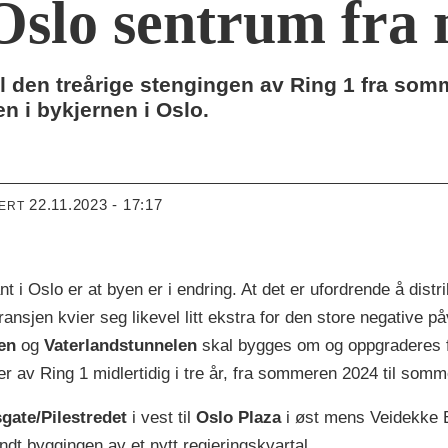
Oslo sentrum fra 
il den treårige stengingen av Ring 1 fra so
n i bykjernen i Oslo.
22.11.2023 - 17:17
TERT
t i Oslo er at byen er i endring. At det er ufordrende å distr
ansjen kvier seg likevel litt ekstra for den store negative på
en
og
Vaterlandstunnelen
skal bygges om og oppgraderes 
er av Ring 1 midlertidig i tre år, fra sommeren 2024 til so
sgate/Pilestredet
i vest til
Oslo Plaza
i øst mens Veidekke E
undt byggingen av et nytt regjeringskvartal.