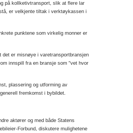
g på kollketivtransport, slik at flere lar
stå, er velkjente tiltak i verktøykassen i
onkrete punktene som virkelig monner er
t det er misnøye i varetransportbransjen
rom innspill fra en bransje som "vet hvor
mst, plassering og utforming av
generell fremkomst i bybildet.
 andre aktører og med både Statens
bileier-Forbund, diskutere mulighetene