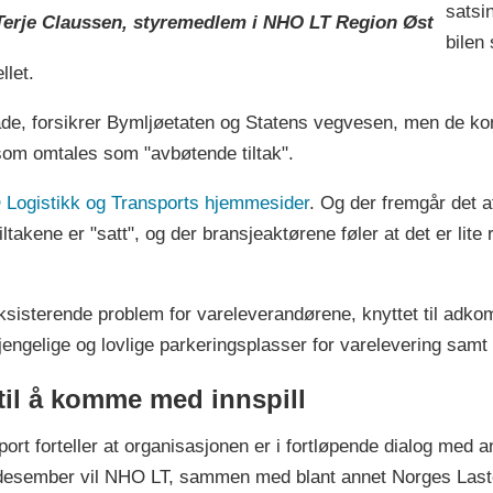
satsin
Terje Claussen, styremedlem i NHO LT Region Øst
bilen 
ellet.
råde, forsikrer Bymljøetaten og Statens vegvesen, men de k
t som omtales som "avbøtende tiltak".
Logistikk og Transports hjemmesider
. Og der fremgår det a
akene er "satt", og der bransjeaktørene føler at det er lite 
ksisterende problem for vareleverandørene, knyttet til adko
jengelige og lovlige parkeringsplasser for varelevering samt 
til å komme med innspill
port forteller at organisasjonen er i fortløpende dialog med
 desember vil NHO LT, sammen med blant annet Norges Laste