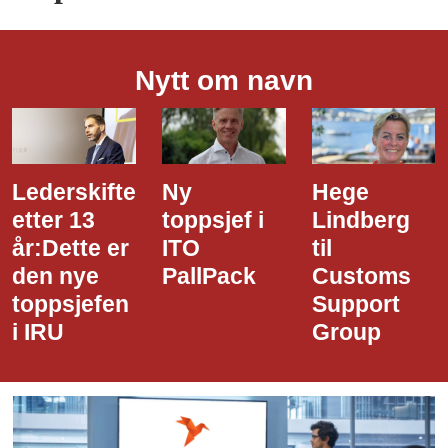
Nytt om navn
Ny
Hege
Dette er
toppsjef i
Lindberg
den nye
ITO
til
styreledere
PallPack
Customs
i Narvik
Support
Havn
Group