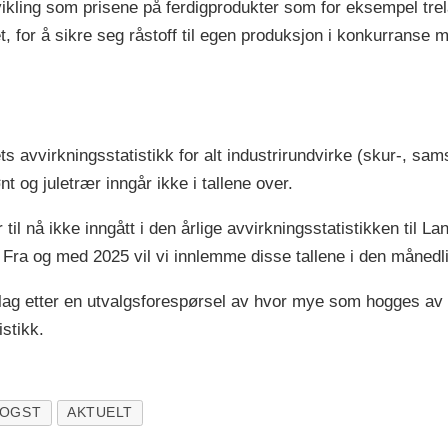
vikling som prisene på ferdigprodukter som for eksempel trel
t, for å sikre seg råstoff til egen produksjon i konkurrans
ts avvirkningsstatistikk for alt industrirundvirke (skur-, s
nt og juletrær inngår ikke i tallene over.
r til nå ikke inngått i den årlige avvirkningsstatistikken til 
Fra og med 2025 vil vi innlemme disse tallene i den månedli
anslag etter en utvalgsforespørsel av hvor mye som hogges a
istikk.
OGST
AKTUELT