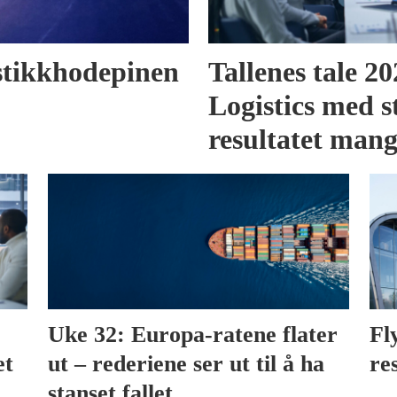
gistikkhodepinen
Tallenes tale 2
Logistics med s
resultatet man
Uke 32: Europa-ratene flater
Fl
et
ut – rederiene ser ut til å ha
res
stanset fallet