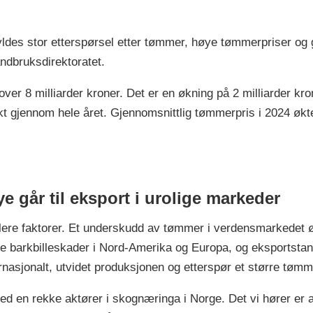
ldes stor etterspørsel etter tømmer, høye tømmerpriser og go
ndbruksdirektoratet.
er 8 milliarder kroner. Det er en økning på 2 milliarder kro
 gjennom hele året. Gjennomsnittlig tømmerpris i 2024 økte
e går til eksport i urolige markeder
lere faktorer. Et underskudd av tømmer i verdensmarkedet ø
re barkbilleskader i Nord-Amerika og Europa, og eksportsta
ternasjonalt, utvidet produksjonen og etterspør et større tøm
ed en rekke aktører i skognæringa i Norge. Det vi hører er a