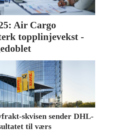
025: Air Cargo
terk topplinjevekst -
gedoblet
yfrakt-skvisen sender DHL-
ultatet til værs