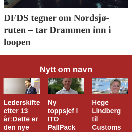
DFDS tegner om Nordsjø-
ruten – tar Drammen inn i
loopen
Nytt om navn
Ny
Hege
Dette er
toppsjef i
Lindberg
den nye
ITO
til
styreledere
PallPack
Customs
i Narvik