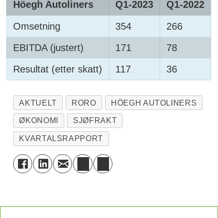
Höegh Autoliners
Q1-2023
Q1-2022
Omsetning
354
266
EBITDA (justert)
171
78
Resultat (etter skatt)
117
36
AKTUELT
RORO
HÖEGH AUTOLINERS
ØKONOMI
SJØFRAKT
KVARTALSRAPPORT