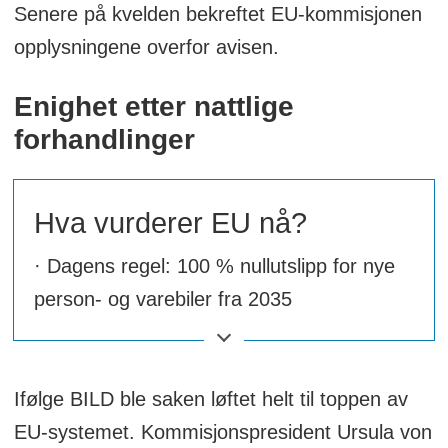
Senere på kvelden bekreftet EU-kommisjonen
opplysningene overfor avisen.
Enighet etter nattlige
forhandlinger
Hva vurderer EU nå?
· Dagens regel: 100 % nullutslipp for nye
person- og varebiler fra 2035
· Ny retning: Flåtebasert CO₂-krav i stedet
for teknologiforbud
Ifølge BILD ble saken løftet helt til toppen av
EU-systemet. Kommisjonspresident Ursula von
· Nivå: 90 % reduksjon i gjennomsnittlige