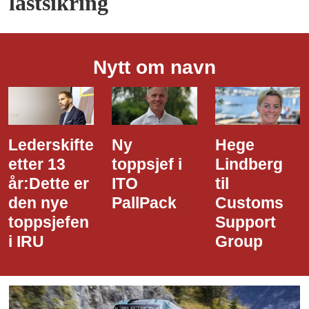
lastsikring
Nytt om navn
Ny
Hege
Dette er
toppsjef i
Lindberg
den nye
ITO
til
styreledere
PallPack
Customs
i Narvik
Support
Havn
Group