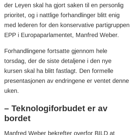
der Leyen skal ha gjort saken til en personlig
CO₂-utslipp
prioritet, og i nattlige forhandlinger blitt enig
· Referanseår: 2021 (personbil og varebil)
med lederen for den konservative partigruppen
EPP i Europaparlamentet, Manfred Weber.
· Betyr: Diesel kan fortsatt selges i
begrensede volumer
Forhandlingene fortsatte gjennom hele
torsdag, der de siste detaljene i den nye
· Avklaring: EU-kommisjonen legger frem
kursen skal ha blitt fastlagt. Den formelle
detaljer neste uke
presentasjonen av endringene er ventet denne
uken.
· Gjelder ikke: Lastebiler (eget EU-
regelverk)
– Teknologiforbudet er av
bordet
Manfred Weber bekrefter overfor BILD at