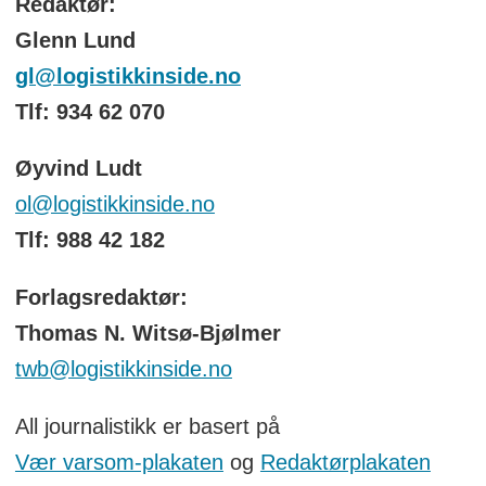
Redaktør:
Glenn Lund
gl@logistikkinside.no
Tlf: 934 62 070
Øyvind Ludt
ol@logistikkinside.no
Tlf: 988 42 182
Forlagsredaktør:
Thomas N. Witsø-Bjølmer
twb@logistikkinside.no
All journalistikk er basert på
Vær varsom-plakaten
og
Redaktørplakaten