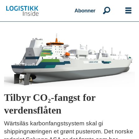
Abonner
Emne:
solvang
rederi
Tilbyr CO₂-fangst for
verdensflåten
Wärtsiläs karbonfangstsystem skal gi
shippingnæringen et grønt pusterom. Det norske