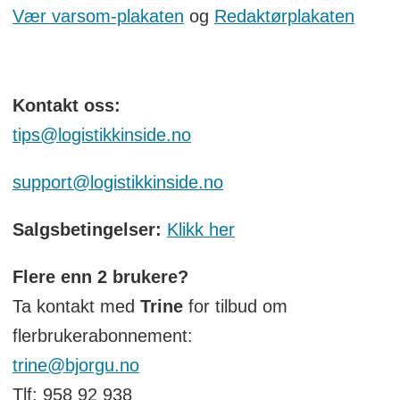
Vær varsom-plakaten
og
Redaktørplakaten
Kontakt oss:
tips@logistikkinside.no
support@logistikkinside.no
Salgsbetingelser:
Klikk her
Flere enn 2 brukere?
Ta kontakt med
Trine
for tilbud om
flerbrukerabonnement:
trine@bjorgu.no
Tlf: 958 92 938