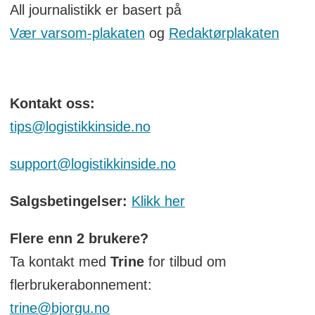
All journalistikk er basert på
Vær varsom-plakaten
og
Redaktørplakaten
Kontakt oss:
tips@logistikkinside.no
support@logistikkinside.no
Salgsbetingelser:
Klikk her
Flere enn 2 brukere?
Ta kontakt med
Trine
for tilbud om
flerbrukerabonnement:
trine@bjorgu.no