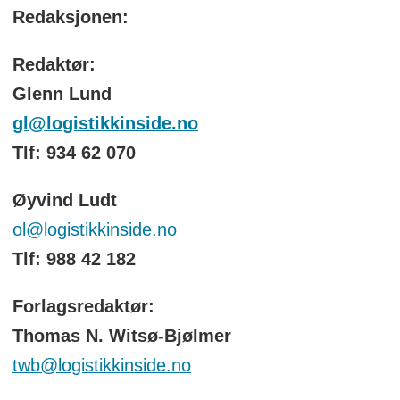
Redaksjonen:
Redaktør:
Glenn Lund
gl@logistikkinside.no
Tlf: 934 62 070
Øyvind Ludt
ol@logistikkinside.no
Tlf: 988 42 182
Forlagsredaktør:
Thomas N. Witsø-Bjølmer
twb@logistikkinside.no