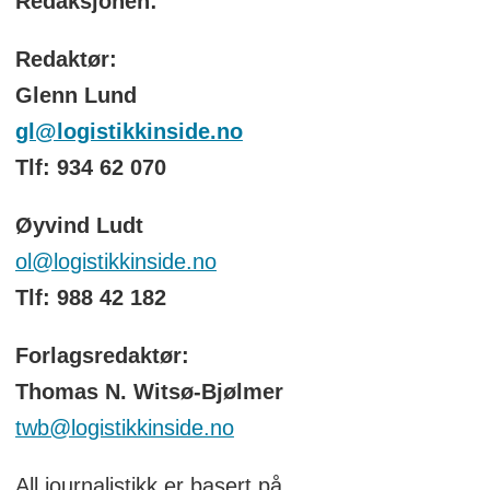
Redaksjonen:
Redaktør:
Glenn Lund
gl@logistikkinside.no
Tlf: 934 62 070
Øyvind Ludt
ol@logistikkinside.no
Tlf: 988 42 182
Forlagsredaktør:
Thomas N. Witsø-Bjølmer
twb@logistikkinside.no
All journalistikk er basert på