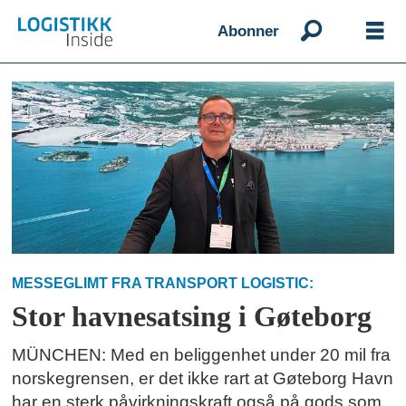
Abonner
Emne:
gothenburg
roro
terminal
MESSEGLIMT FRA TRANSPORT LOGISTIC:
Stor havnesatsing i Gøteborg
MÜNCHEN: Med en beliggenhet under 20 mil fra
norskegrensen, er det ikke rart at Gøteborg Havn
har en sterk påvirkningskraft også på gods som