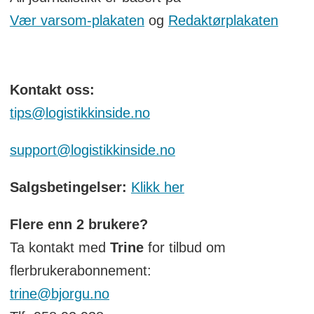
Vær varsom-plakaten
og
Redaktørplakaten
Kontakt oss:
tips@logistikkinside.no
support@logistikkinside.no
Salgsbetingelser:
Klikk her
Flere enn 2 brukere?
Ta kontakt med
Trine
for tilbud om
flerbrukerabonnement:
trine@bjorgu.no