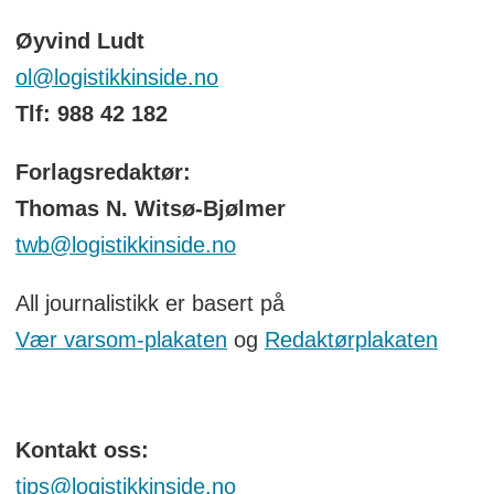
Øyvind Ludt
ol@logistikkinside.no
Tlf: 988 42 182
Forlagsredaktør:
Thomas N. Witsø-Bjølmer
twb@logistikkinside.no
All journalistikk er basert på
Vær varsom-plakaten
og
Redaktørplakaten
Kontakt oss:
tips@logistikkinside.no