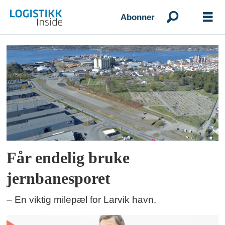
Abonner
Emne:
godsterminal
Får endelig bruke
jernbanesporet
– En viktig milepæl for Larvik havn.