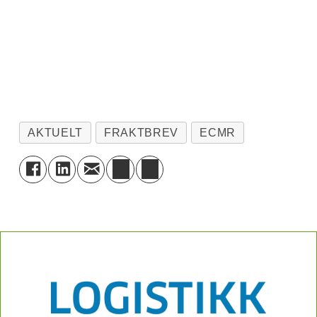
entreprenørskap blant studenter.
Målet er at de skal etablere egen bedrift
basert på kunnskap de har tilegnet seg
gjennom studiene.
Studentene må nærme seg
AKTUELT
FRAKTBREV
ECMR
avslutningen av en mastergrad eller
nylig ha avsluttet utdanningen, og de
må ha etablert et aksjeselskap.
Kjerneteamet i selskapet skal bestå av
studenter eller nyutdannede, som må
eie minst 80 prosent av selskapet.
Tilskuddet kan dekke både interne og