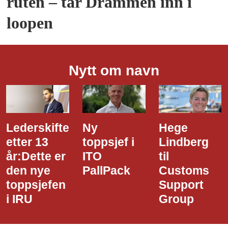
ruten – tar Drammen inn i
loopen
Nytt om navn
Ny
Hege
Dette er
toppsjef i
Lindberg
den nye
ITO
til
styreledere
PallPack
Customs
i Narvik
Support
Havn
Group