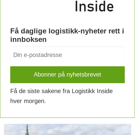
eksterne kostnader med å utvikle og
kommersialisere løsningene sine, og
med inntil en million kroner.
Få daglige logistikk-nyheter rett i
innboksen
Få de siste sakene fra Logistikk Inside
hver morgen.