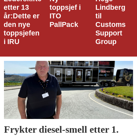
etter 13
toppsjef i
Lindberg
år:Dette er
ITO
til
den nye
PallPack
Customs
toppsjefen
Support
i IRU
Group
Frykter diesel-smell etter 1.