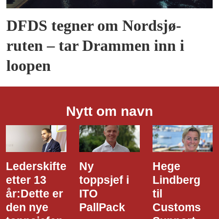
DFDS tegner om Nordsjø-
ruten – tar Drammen inn i
loopen
Nytt om navn
Ny
Hege
Dette er
toppsjef i
Lindberg
den nye
ITO
til
styreledere
PallPack
Customs
i Narvik