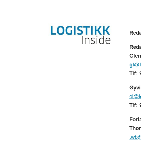
Reda
Reda
Glen
gl@l
Tlf:
Øyvi
ol@l
Tlf:
Forl
Thom
twb@