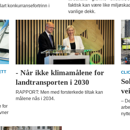
faktisk kan være like miljøskad
art konkurransefortrinn i
vanlige dekk.
- Når ikke klimamålene for
ETT
CLI
So
landtransporten i 2030
ve
RAPPORT: Men med forsterkede tiltak kan
målene nås i 2034.
– De
 for
arbe
avner
nytt