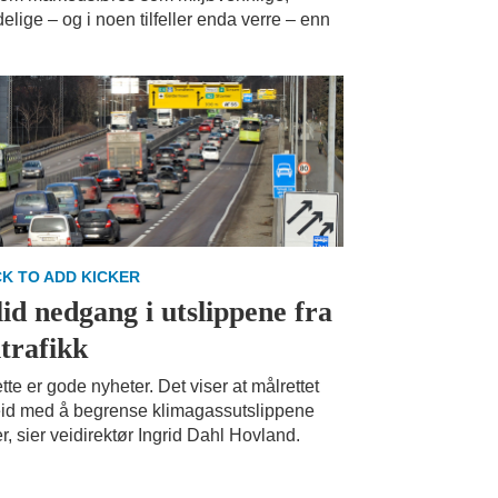
elige – og i noen tilfeller enda verre – enn
CK TO ADD KICKER
lid nedgang i utslippene fra
itrafikk
tte er gode nyheter. Det viser at målrettet
id med å begrense klimagassutslippene
er, sier veidirektør Ingrid Dahl Hovland.