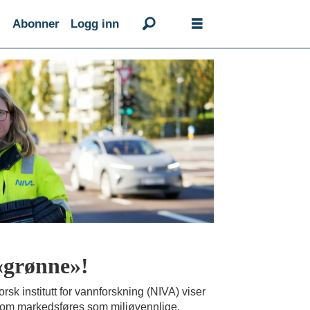
Abonner
Logg inn
 «grønne»!
rsk institutt for vannforskning (NIVA) viser
 som markedsføres som miljøvennlige,