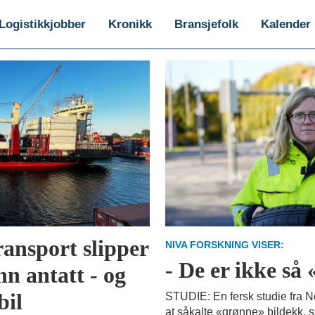
Logistikkjobber
Kronikk
Bransjefolk
Kalender
ransport slipper
NIVA FORSKNING VISER:
- De er ikke så
n antatt - og
bil
STUDIE: En fersk studie fra No
at såkalte «grønne» bildekk,