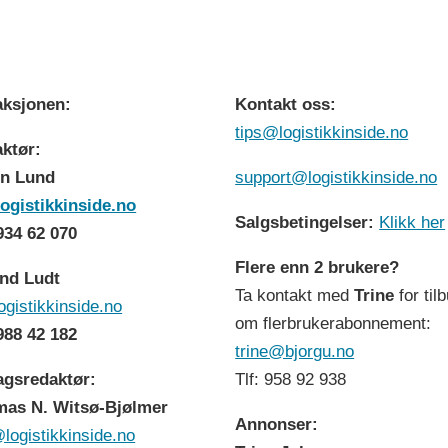
ksjonen:
Kontakt oss:
tips@logistikkinside.no
ktør:
n Lund
support@logistikkinside.no
ogistikkinside.no
Salgsbetingelser:
Klikk her
 934 62 070
Flere enn 2 brukere?
nd Ludt
Ta kontakt med
Trine
for til
ogistikkinside.no
om flerbrukerabonnement:
 988 42 182
trine@bjorgu.no
agsredaktør:
Tlf: 958 92 938
as N. Witsø-Bjølmer
Annonser:
logistikkinside.no