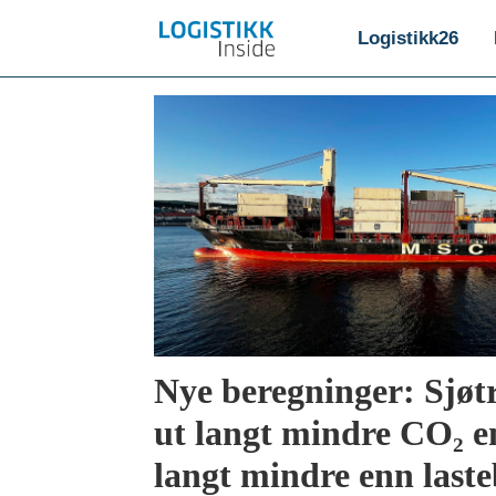
Logistikk26
Emne:
utslipp
Nye beregninger: Sjøt
ut langt mindre CO₂ en
langt mindre enn laste