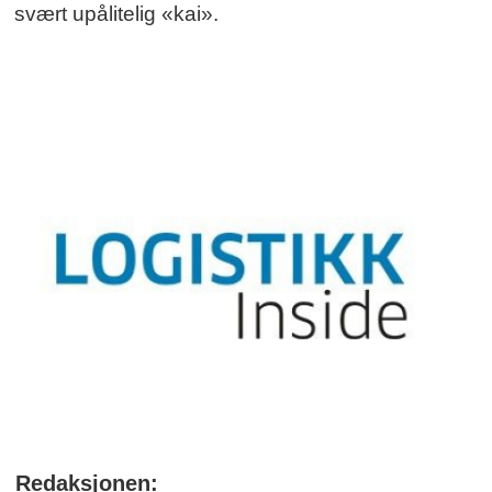
svært upålitelig «kai».
Redaksjonen: