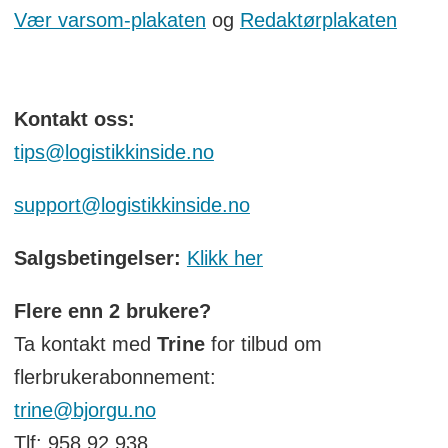
Vær varsom-plakaten
og
Redaktørplakaten
Kontakt oss:
tips@logistikkinside.no
support@logistikkinside.no
Salgsbetingelser:
Klikk her
Flere enn 2 brukere?
Ta kontakt med
Trine
for tilbud om
flerbrukerabonnement:
trine@bjorgu.no
Tlf: 958 92 938