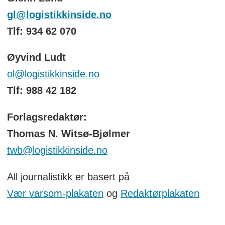
gl@logistikkinside.no
Tlf: 934 62 070
Øyvind Ludt
ol@logistikkinside.no
Tlf: 988 42 182
Forlagsredaktør:
Thomas N. Witsø-Bjølmer
twb@logistikkinside.no
All journalistikk er basert på
Vær varsom-plakaten
og
Redaktørplakaten