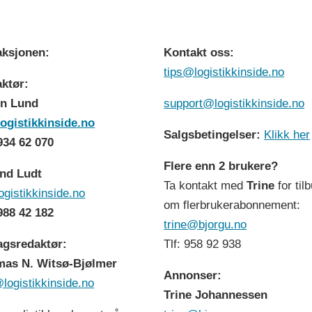
ksjonen:
Kontakt oss:
tips@logistikkinside.no
ktør:
n Lund
support@logistikkinside.no
ogistikkinside.no
Salgsbetingelser:
Klikk her
 934 62 070
Flere enn 2 brukere?
nd Ludt
Ta kontakt med
Trine
for til
ogistikkinside.no
om flerbrukerabonnement:
 988 42 182
trine@bjorgu.no
agsredaktør:
Tlf: 958 92 938
as N. Witsø-Bjølmer
Annonser:
logistikkinside.no
Trine Johannessen