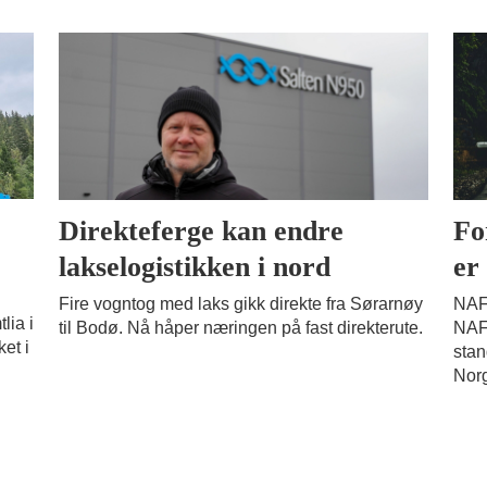
Direkteferge kan endre
Fo
lakselogistikken i nord
er 
Fire vogntog med laks gikk direkte fra Sørarnøy
NAF:
lia i
til Bodø. Nå håper næringen på fast direkterute.
NAF 
et i
stan
Norg