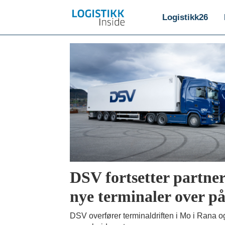
Logistikk26
Emne:
nordland
DSV fortsetter partner
nye terminaler over på
DSV overfører terminaldriften i Mo i Rana o