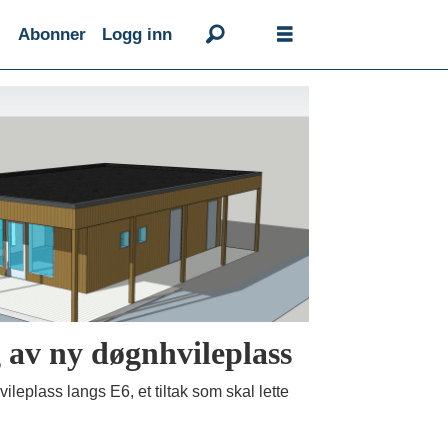
Abonner
Logg inn
 av ny døgnhvileplass
leplass langs E6, et tiltak som skal lette