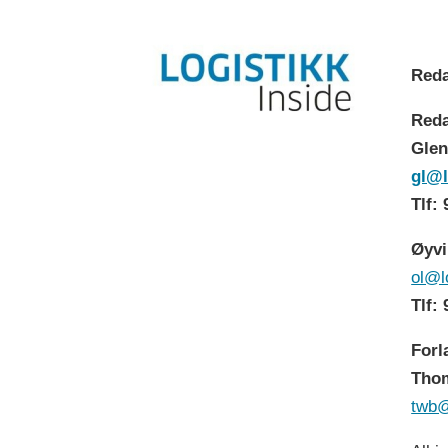
Reda
Reda
Glen
gl@l
Tlf:
Øyvi
ol@l
Tlf:
Forl
Thom
twb@