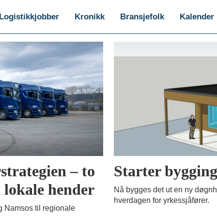
Logistikkjobber
Kronikk
Bransjefolk
Kalender
strategien – to
Starter bygging
 lokale hender
Nå bygges det ut en ny døgnhvi
hverdagen for yrkessjåfører.
g Namsos til regionale