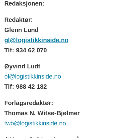
Redaksjonen:
Redaktør:
Glenn Lund
gl@logistikkinside.no
Tlf: 934 62 070
Øyvind Ludt
ol@logistikkinside.no
Tlf: 988 42 182
Forlagsredaktør:
Thomas N. Witsø-Bjølmer
twb@logistikkinside.no