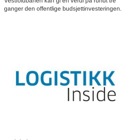
Vestfoldbanen kan gi en verdi på rundt tre
ganger den offentlige budsjettinvesteringen.