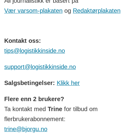
All journalistikk er basert på
Vær varsom-plakaten
og
Redaktørplakaten
Kontakt oss:
tips@logistikkinside.no
support@logistikkinside.no
Salgsbetingelser:
Klikk her
Flere enn 2 brukere?
Ta kontakt med
Trine
for tilbud om
flerbrukerabonnement:
trine@bjorgu.no