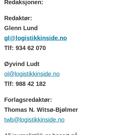
Redaksjonen:
Redaktør:
Glenn Lund
gl@logistikkinside.no
Tlf: 934 62 070
Øyvind Ludt
ol@logistikkinside.no
Tlf: 988 42 182
Forlagsredaktør:
Thomas N. Witsø-Bjølmer
twb@logistikkinside.no