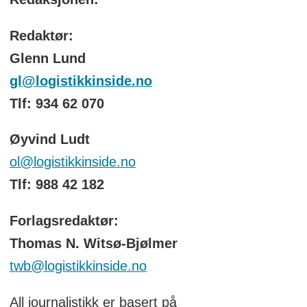
Redaktør:
Glenn Lund
gl@logistikkinside.no
Tlf: 934 62 070
Øyvind Ludt
ol@logistikkinside.no
Tlf: 988 42 182
Forlagsredaktør:
Thomas N. Witsø-Bjølmer
twb@logistikkinside.no
All journalistikk er basert på