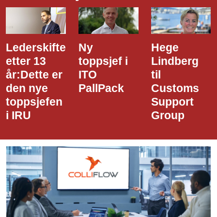
Ny
Hege
Dette er
toppsjef i
Lindberg
den nye
ITO
til
styreledere
PallPack
Customs
i Narvik
Support
Havn
Group