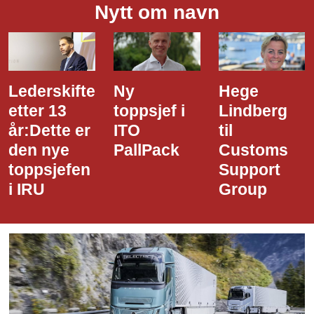
Nytt om navn
Ny
Hege
Dette er
toppsjef i
Lindberg
den nye
ITO
til
styreledere
PallPack
Customs
i Narvik
Support
Havn
Group