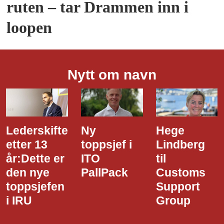
ruten – tar Drammen inn i
loopen
Nytt om navn
Ny
Hege
Dette er
toppsjef i
Lindberg
den nye
ITO
til
styreledere
PallPack
Customs
i Narvik
Support
Havn
Group