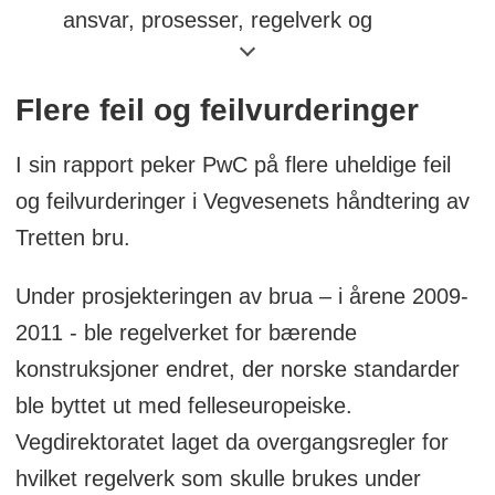
ansvar, prosesser, regelverk og
lovgivning for prosjektering, kontroll og
godkjenning av bruer. (vår 2024)
Flere feil og feilvurderinger
Regelverksutvikling og -klargjøring
I sin rapport peker PwC på flere uheldige feil
knyttet til duktilitet, som er materialets
og feilvurderinger i Vegvesenets håndtering av
evne til å deformeres uten at det
Tretten bru.
oppstår brudd. (vår 2024)
Under prosjekteringen av brua – i årene 2009-
Regelverksutvikling og system for
2011 - ble regelverket for bærende
skalering ved bruk av nye materialer.
konstruksjoner endret, der norske standarder
(høst 2024)
ble byttet ut med felleseuropeiske.
Gjennomføre avbøtende tiltak for
Vegdirektoratet laget da overgangsregler for
mangler i dagens BRUTUS-
hvilket regelverk som skulle brukes under
forvaltningssystem knyttet til loggføring