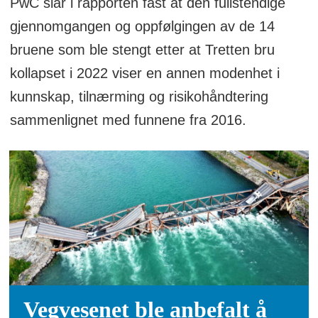
PwC slår i rapporten fast at den fullstendige
gjennomgangen og oppfølgingen av de 14
bruene som ble stengt etter at Tretten bru
kollapset i 2022 viser en annen modenhet i
kunnskap, tilnærming og risikohåndtering
sammenlignet med funnene fra 2016.
Vegvesenet ble anbefalt å