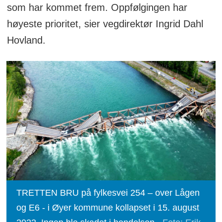
som har kommet frem. Oppfølgingen har
høyeste prioritet, sier vegdirektør Ingrid Dahl
Hovland.
TRETTEN BRU på fylkesvei 254 – over Lågen
og E6 - i Øyer kommune kollapset i 15. august