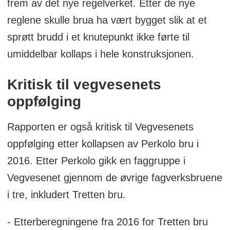
frem av det nye regelverket. Etter de nye
(mars 2024)
reglene skulle brua ha vært bygget slik at et
sprøtt brudd i et knutepunkt ikke førte til
Risikobasert etterkontroll av
umiddelbar kollaps i hele konstruksjonen.
eksisterende bruer innarbeides i
forvaltningsregimet som en systematisk
Kritisk til vegvesenets
kontroll i tillegg til inspeksjonsregimet.
oppfølging
(vår 2024)
Rapporten er også kritisk til Vegvesenets
Innføring av FDV-system, inklusive
oppfølging etter kollapsen av Perkolo bru i
dokumentasjonssystem, for bru
2016. Etter Perkolo gikk en faggruppe i
ferdigstilles. Dokumentasjonssystem
Vegvesenet gjennom de øvrige fagverksbruene
prioriteres og skal være ferdig i løpet av
i tre, inkludert Tretten bru.
2024.
Gjennomføre kompetanseheving på
- Etterberegningene fra 2016 for Tretten bru