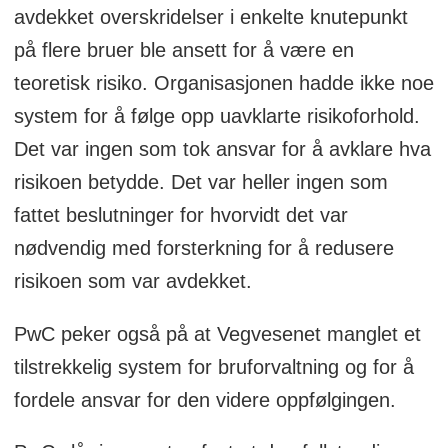
forvaltning og vedlikehold av trebruer.
avdekket overskridelser i enkelte knutepunkt
(Eget prosjekt skal etableres)
på flere bruer ble ansett for å være en
teoretisk risiko. Organisasjonen hadde ikke noe
system for å følge opp uavklarte risikoforhold.
Det var ingen som tok ansvar for å avklare hva
risikoen betydde. Det var heller ingen som
fattet beslutninger for hvorvidt det var
nødvendig med forsterkning for å redusere
risikoen som var avdekket.
PwC peker også på at Vegvesenet manglet et
tilstrekkelig system for bruforvaltning og for å
fordele ansvar for den videre oppfølgingen.