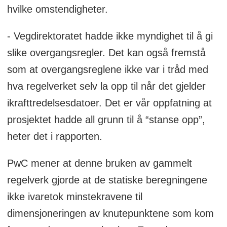
hvilke omstendigheter.
og datauttrekk. (mars 2024)
- Vegdirektoratet hadde ikke myndighet til å gi
Gjøre tydelig bruforvalters rolle i
slike overgangsregler. Det kan også fremstå
godkjenning av nødvendig
som at overgangsreglene ikke var i tråd med
godkjennings- og
hva regelverket selv la opp til når det gjelder
vedlikeholdsinformasjon, herunder å
ikrafttredelsesdatoer. Det er vår oppfatning at
sikre at all nødvendig dokumentasjon
prosjektet hadde all grunn til å “stanse opp”,
for konstruksjonens
heter det i rapporten.
levetidsforutsetninger må foreligge. (vår
2024)
PwC mener at denne bruken av gammelt
Etablere prosess og beredskap for
regelverk gjorde at de statiske beregningene
gjennomføring av granskning og/eller
ikke ivaretok minstekravene til
oppfølging av funn om
dimensjoneringen av knutepunktene som kom
konstruksjonsmessige feil og mangler.