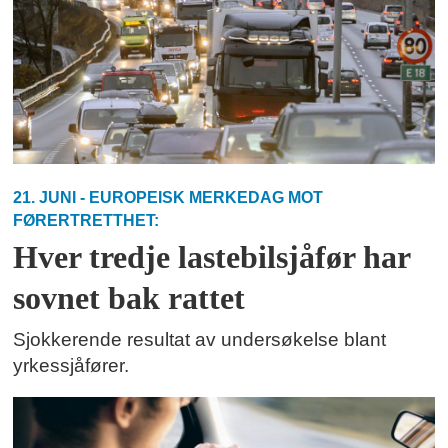
21. JUNI - EUROPEISK MERKEDAG MOT
FØRERTRETTHET:
Hver tredje lastebilsjåfør har
sovnet bak rattet
Sjokkerende resultat av undersøkelse blant
yrkessjåfører.