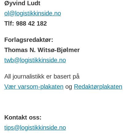
Øyvind Ludt
ol@logistikkinside.no
Tlf: 988 42 182
Forlagsredaktør:
Thomas N. Witsø-Bjølmer
twb@logistikkinside.no
All journalistikk er basert på
Vær varsom-plakaten
og
Redaktørplakaten
Kontakt oss:
tips@logistikkinside.no