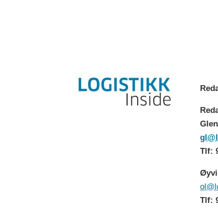
Reda
Reda
Glen
gl@l
Tlf:
Øyvi
ol@l
Tlf: