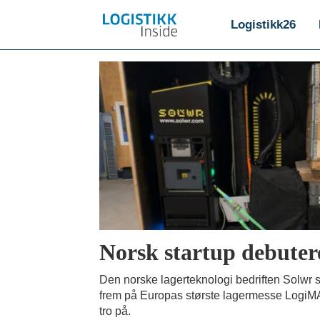
Logistikk26
Emne:
solwr
Norsk startup debutere
Den norske lagerteknologi bedriften Solwr s
frem på Europas største lagermesse LogiMAT.
tro på.