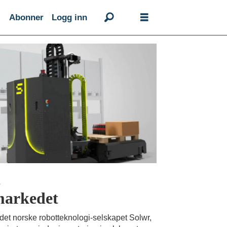
Abonner
Logg inn
i
markedet
 det norske robotteknologi-selskapet Solwr,