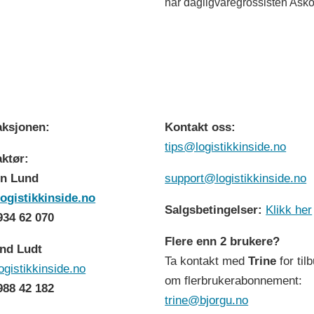
har dagligvaregrossisten Asko 
ksjonen:
Kontakt oss:
tips@logistikkinside.no
ktør:
n Lund
support@logistikkinside.no
ogistikkinside.no
Salgsbetingelser:
Klikk her
 934 62 070
Flere enn 2 brukere?
nd Ludt
Ta kontakt med
Trine
for til
ogistikkinside.no
om flerbrukerabonnement:
 988 42 182
trine@bjorgu.no