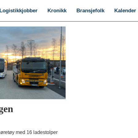
Logistikkjobber
Kronikk
Bransjefolk
Kalender
gen
øretøy med 16 ladestolper