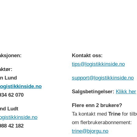
ksjonen:
Kontakt oss:
tips@logistikkinside.no
ktør:
n Lund
support@logistikkinside.no
ogistikkinside.no
Salgsbetingelser:
Klikk her
 934 62 070
Flere enn 2 brukere?
nd Ludt
Ta kontakt med
Trine
for til
ogistikkinside.no
om flerbrukerabonnement:
 988 42 182
trine@bjorgu.no