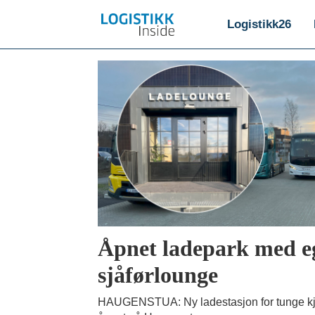
Logistikk26
Emne:
oslobuss
Åpnet ladepark med e
sjåførlounge
HAUGENSTUA: Ny ladestasjon for tunge kj