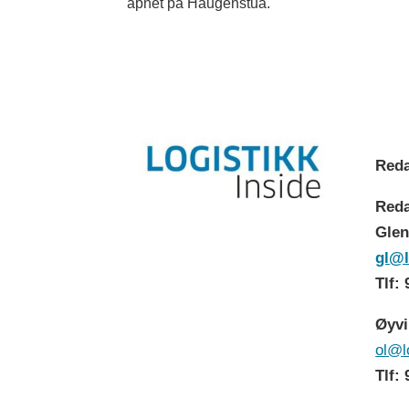
åpnet på Haugenstua.
Reda
Reda
Glen
gl@l
Tlf:
Øyvi
ol@l
Tlf: