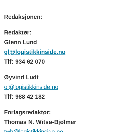
Redaksjonen:
Redaktør:
Glenn Lund
gl@logistikkinside.no
Tlf: 934 62 070
Øyvind Ludt
ol@logistikkinside.no
Tlf: 988 42 182
Forlagsredaktør:
Thomas N. Witsø-Bjølmer
twb@logistikkinside.no