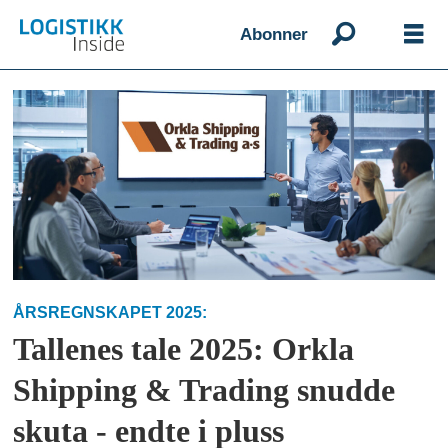
Abonner
Emne:
orkla
shipping
trading
ÅRSREGNSKAPET 2025:
Tallenes tale 2025: Orkla
Shipping & Trading snudde
skuta - endte i pluss