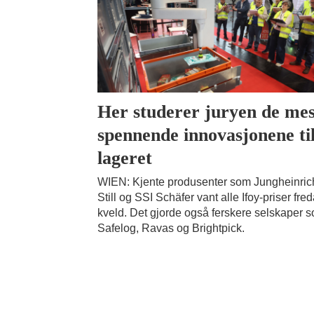
Her studerer juryen de mes
spennende innovasjonene ti
lageret
WIEN: Kjente produsenter som Jungheinric
Still og SSI Schäfer vant alle Ifoy-priser fre
kveld. Det gjorde også ferskere selskaper 
Safelog, Ravas og Brightpick.