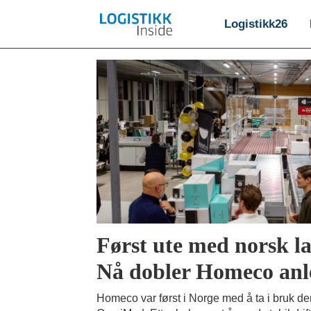
Logistikk26
Emne:
lagerteknologi
Først ute med norsk l
Nå dobler Homeco anl
Homeco var først i Norge med å ta i bruk d