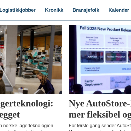
Logistikkjobber
Kronikk
Bransjefolk
Kalender
agerteknologi:
Nye AutoStore-
egget
mer fleksibel og
en norske lagerteknologien
For første gang sender AutoSto