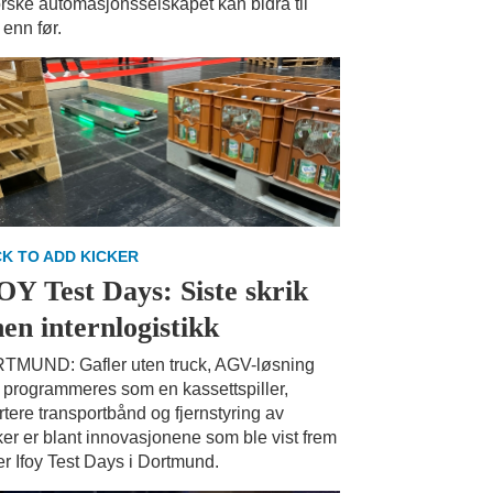
orske automasjonsselskapet kan bidra til
 enn før.
CK TO ADD KICKER
OY Test Days: Siste skrik
nen internlogistikk
TMUND: Gafler uten truck, AGV-løsning
programmeres som en kassettspiller,
tere transportbånd og fjernstyring av
ker er blant innovasjonene som ble vist frem
r Ifoy Test Days i Dortmund.