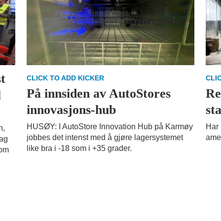
t
CLICK TO ADD KICKER
CLI
På innsiden av AutoStores
Re
l
innovasjons-hub
st
HUSØY: I AutoStore Innovation Hub på Karmøy
Har 
h,
jobbes det intenst med å gjøre lagersystemet
ame
dag
like bra i -18 som i +35 grader.
som