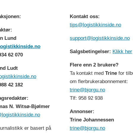
ksjonen:
Kontakt oss:
tips@logistikkinside.no
ktør:
n Lund
support@logistikkinside.no
ogistikkinside.no
Salgsbetingelser:
Klikk her
 934 62 070
Flere enn 2 brukere?
nd Ludt
Ta kontakt med
Trine
for til
ogistikkinside.no
om flerbrukerabonnement:
 988 42 182
trine@bjorgu.no
agsredaktør:
Tlf: 958 92 938
as N. Witsø-Bjølmer
Annonser:
logistikkinside.no
Trine Johannessen
ournalistikk er basert på
trine@bjorgu.no