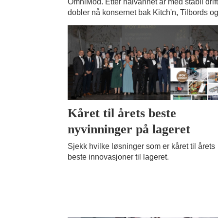
OmniMod. Etter halvannet år med stabil drift
dobler nå konsernet bak Kitch'n, Tilbords o
Kåret til årets beste
nyvinninger på lageret
Sjekk hvilke løsninger som er kåret til årets
beste innovasjoner til lageret.