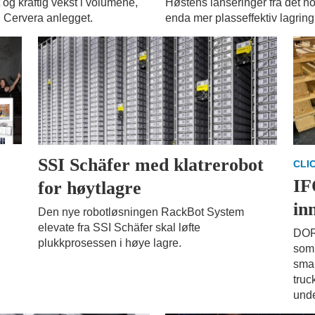
 og kraftig vekst i volumene,
Høstens lanseringer fra det n
g Cervera anlegget.
enda mer plasseffektiv lagring
SSI Schäfer med klatrerobot
CLI
IF
for høytlagre
in
Den nye robotløsningen RackBot System
elevate fra SSI Schäfer skal løfte
DOR
plukkprosessen i høye lagre.
som 
smar
truc
unde