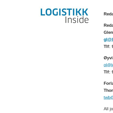
Reda
Reda
Glen
gl@l
Tlf:
Øyvi
ol@l
Tlf:
Forl
Thom
twb@
All j