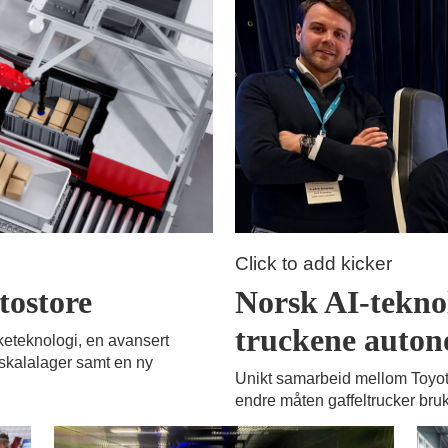
Click to add kicker
tostore
Norsk AI-teknol
truckene auton
keteknologi, en avansert
åskalalager samt en ny
Unikt samarbeid mellom Toyo
endre måten gaffeltrucker bru