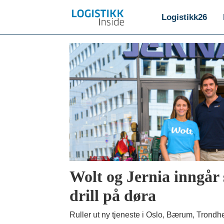
Logistikk26
Emne:
jernia
Wolt og Jernia inngår
drill på døra
Ruller ut ny tjeneste i Oslo, Bærum, Trond