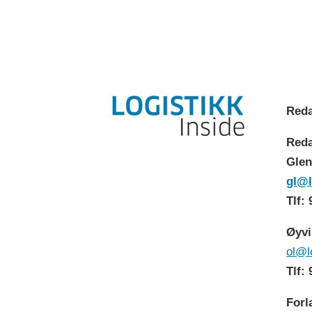
Reda
Reda
Glen
gl@l
Tlf:
Øyvi
ol@l
Tlf:
Forl