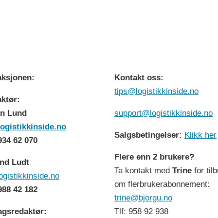
ksjonen:
Kontakt oss:
tips@logistikkinside.no
ktør:
n Lund
support@logistikkinside.no
ogistikkinside.no
Salgsbetingelser:
Klikk her
 934 62 070
Flere enn 2 brukere?
nd Ludt
Ta kontakt med
Trine
for til
ogistikkinside.no
om flerbrukerabonnement:
 988 42 182
trine@bjorgu.no
agsredaktør:
Tlf: 958 92 938